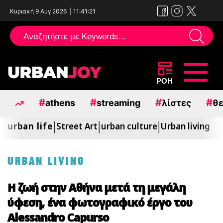
Κυριακή 9 Αυγ 2026
|
11:41:23
Μεταπηδήστε
ΡΟΗ
στο
#
#
#
#
athens
streaming
λίστες
θε
περιεχόμενο
urban life
Street Art
urban culture
Urban living
|
|
|
URBAN LIVING
Η ζωή στην Αθήνα μετά τη μεγάλη
ύφεση, ένα φωτογραφικό έργο του
Alessandro Capurso