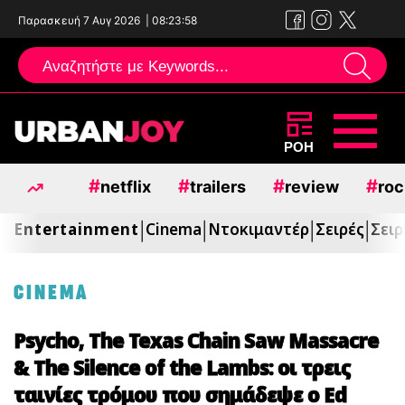
Παρασκευή 7 Αυγ 2026
|
08:24:00
Μεταπηδήστε
ΡΟΗ
στο
#
#
#
#
netflix
trailers
review
roc
περιεχόμενο
Entertainment
Cinema
Ντοκιμαντέρ
Σειρές
Σειρ
|
|
|
|
CINEMA
Psycho, The Texas Chain Saw Massacre
& The Silence of the Lambs: οι τρεις
ταινίες τρόμου που σημάδεψε ο Ed