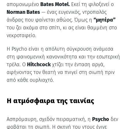
απομονωμένο
Bates Motel.
Εκεί τη φιλοξενεί ο
Norman Bates
— ένας ευγενικός, ντροπαλός
άνδρας που φαίνεται αθώος. Όμως η
“μητέρα”
του ζει ακόμα στο σπίτι, κι ας είναι θαμμένη στο
νεκροταφείο.
Η Psycho είναι η απόλυτη σύγκρουση ανάμεσα
στη φαινομενική κανονικότητα και την εσωτερική
τρέλα. Ο
Hitchcock
χτίζει την ένταση αργά,
αφήνοντας τον θεατή να πνιγεί στη σιωπή πριν
από κάθε ουρλιαχτό.
Η ατμόσφαιρα της ταινίας
Ασπρόμαυρη, σχεδόν πειραματική, η
Psycho
δεν
φοβάται τη σιωπή. Η σκηνή του ντους έγινε