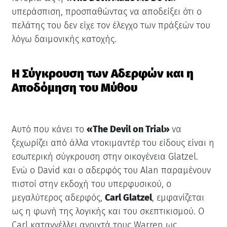
υπεράσπιση, προσπαθώντας να αποδείξει ότι ο
πελάτης του δεν είχε τον έλεγχο των πράξεών του
λόγω δαιμονικής κατοχής.
Η Σύγκρουση των Αδερφών και η
Αποδόμηση του Μύθου
Αυτό που κάνει το
«The Devil on Trial»
να
ξεχωρίζει από άλλα ντοκιμαντέρ του είδους είναι η
εσωτερική σύγκρουση στην οικογένεια Glatzel.
Ενώ ο David και ο αδερφός του Alan παραμένουν
πιστοί στην εκδοχή του υπερφυσικού, ο
μεγαλύτερος αδερφός,
Carl Glatzel
, εμφανίζεται
ως η φωνή της λογικής και του σκεπτικισμού. Ο
Carl καταγγέλλει ανοιχτά τους Warren ως