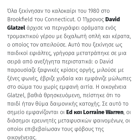
Όλα ξεκίνησαν το καλοκαίρι του 1980 στο
Brookfield του Connecticut. Ο 11χρονος
David
Glatzel
άρχισε να περιγράφει οράματα ενός
τρομακτικού γέρου με διχαλωτή οπλή και κέρατα,
ο οποίος τον απειλούσε. Αυτό που ξεκίνησε ως
παιδικοί εφιάλτες, γρήγορα μετατράπηκε σε μια
σειρά από ανεξήγητα περιστατικά: ο David
παρουσίαζε ξαφνικές κρίσεις οργής, μιλούσε με
ξένες φωνές, έβριζε χυδαία και εμφάνιζε μώλωπες
στο σώμα του χωρίς εμφανή αιτία. Η οικογένεια
Glatzel, βαθιά θρησκευόμενη, πείστηκε ότι το
παιδί ήταν θύμα δαιμονικής κατοχής. Σε αυτό το
σημείο εμφανίζονται οι
Ed και Lorraine Warren
, οι
διάσημοι ερευνητές μεταφυσικών φαινομένων, οι
οποίοι επιβεβαίωσαν τους φόβους της
οικογένειας.