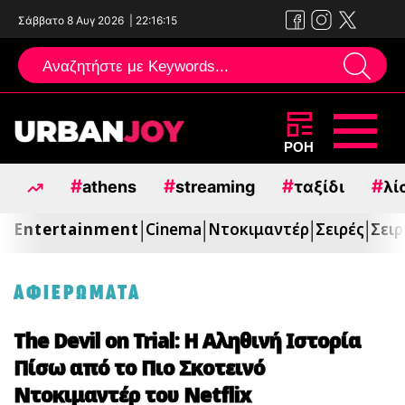
Σάββατο 8 Αυγ 2026
|
22:16:16
Μεταπηδήστε
ΡΟΗ
στο
#
#
#
#
athens
streaming
ταξίδι
λί
περιεχόμενο
Entertainment
Cinema
Ντοκιμαντέρ
Σειρές
Σειρ
|
|
|
|
ΑΦΙΕΡΩΜΑΤΑ
The Devil on Trial: Η Αληθινή Ιστορία
Πίσω από το Πιο Σκοτεινό
Ντοκιμαντέρ του Netflix