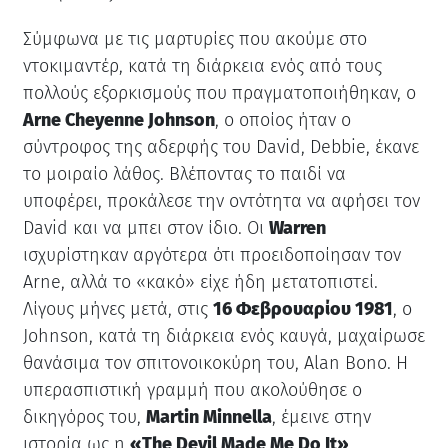
Σύμφωνα με τις μαρτυρίες που ακούμε στο
ντοκιμαντέρ, κατά τη διάρκεια ενός από τους
πολλούς εξορκισμούς που πραγματοποιήθηκαν, ο
Arne Cheyenne Johnson
, ο οποίος ήταν ο
σύντροφος της αδερφής του David, Debbie, έκανε
το μοιραίο λάθος. Βλέποντας το παιδί να
υποφέρει, προκάλεσε την οντότητα να αφήσει τον
David και να μπει στον ίδιο. Οι
Warren
ισχυρίστηκαν αργότερα ότι προειδοποίησαν τον
Arne, αλλά το «κακό» είχε ήδη μετατοπιστεί.
Λίγους μήνες μετά, στις
16 Φεβρουαρίου 1981
, ο
Johnson, κατά τη διάρκεια ενός καυγά, μαχαίρωσε
θανάσιμα τον σπιτονοικοκύρη του, Alan Bono. Η
υπερασπιστική γραμμή που ακολούθησε ο
δικηγόρος του,
Martin Minnella
, έμεινε στην
ιστορία ως η
«The Devil Made Me Do It»