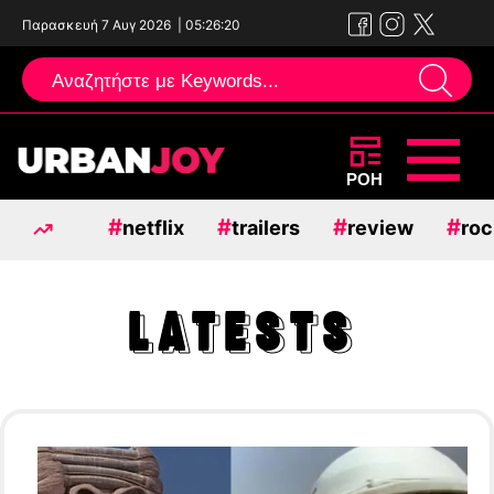
Παρασκευή 7 Αυγ 2026
|
05:26:22
Μεταπηδήστε
ΡΟΗ
στο
#
#
#
#
netflix
trailers
review
roc
περιεχόμενο
LATESTS