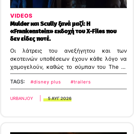
VIDEOS
Mulder και Scully ξανά μαζί: Η
«Frankenstein» εκδοχή του X-Files που
δεν είδες ποτέ.
Οι λάτρεις του ανεξήγητου και των
σκοτεινών υποθέσεων έχουν κάθε λόγο να
χαμογελούν, καθώς το σύμπαν του The X-
Files επιστρέφει στις οθόνες μας με έναν
TAGS:
#disney plus
#trailers
τρόπο που κανείς δεν περιμένει.
URBANJOY
5 ΑΥΓ 2026