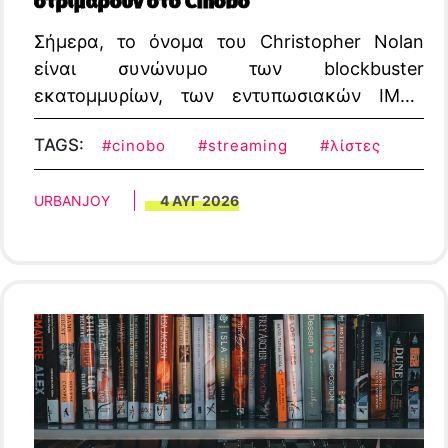
στριμάρουν στο Cinobo
Σήμερα, το όνομα του Christopher Nolan
είναι συνώνυμο των blockbuster
εκατομμυρίων, των εντυπωσιακών IMAX
οπτικών εφέ και των κινηματογραφικών
TAGS:
#cinobo
#streaming
#λίστες
γεγονότων που γεμίζουν τις αίθουσες
παγκοσμίως
URBANJOY
4 ΑΥΓ 2026