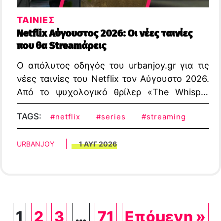
ΤΑΙΝΙΕΣ
Netflix Αύγουστος 2026: Οι νέες ταινίες
που θα Streamάρεις
Ο απόλυτος οδηγός του urbanjoy.gr για τις
νέες ταινίες του Netflix τον Αύγουστο 2026.
Από το ψυχολογικό θρίλερ «The Whisper
Man» μέχρι δράματα, κωμωδίες και
TAGS:
#netflix
#series
#streaming
αστυνομικά.
URBANJOY
1 ΑΥΓ 2026
1
2
3
…
71
Επόμενη »