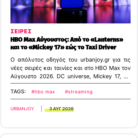
ΣΕΙΡΕΣ
HBO Max Αύγουστος: Από το «Lanterns»
και το «Mickey 17» εώς το Taxi Driver
Ο απόλυτος οδηγός του urbanjoy.gr για τις
νέες σειρές και ταινίες και στο ΗΒΟ Max τον
Αύγουστο 2026. DC universe, Mickey 17, De
Niro, Shark Week και ζωντανά το US Open.
TAGS:
#hbo max
#streaming
URBANJOY
3 ΑΥΓ 2026