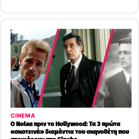
CINEMA
Ο Nolan πριν το Hollywood: Τα 3 πρώτα
«σκοτεινά» διαμάντια του σκηνοθέτη που