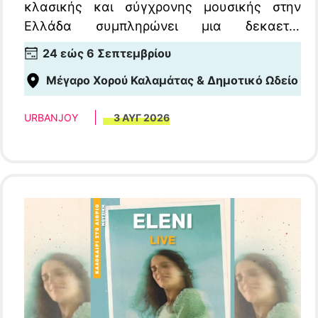
κλασικής και σύγχρονης μουσικής στην
Ελλάδα συμπληρώνει μια δεκαετία
συνεχούς παρουσίας. Οι 10ες Διεθνείς
24 εώς 6 Σεπτεμβρίου
Μουσικές Ημέρες Καλαμάτας διεξάγονται
Μέγαρο Χορού Καλαμάτας & Δημοτικό Ωδείο
από τις 24 Αυγούστου έως τις 6 Σεπτεμβρίου
2026 στο Μέγαρο Χορού Καλαμάτας
URBANJOY
3 ΑΥΓ 2026
(Κεντρική και Εναλλακτική Σκηνή) και το
Δημοτικό Ωδείο Καλαμάτας