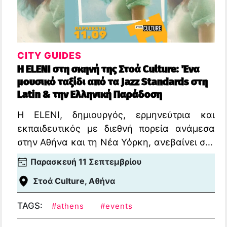
CITY GUIDES
Η ELENI στη σκηνή της Στοά Culture: Ένα
μουσικό ταξίδι από τα Jazz Standards στη
Latin & την Ελληνική Παράδοση
Η ELENI, δημιουργός, ερμηνεύτρια και
εκπαιδευτικός με διεθνή πορεία ανάμεσα
στην Αθήνα και τη Νέα Υόρκη, ανεβαίνει στη
σκηνή της Στοά Culture την Παρασκευή 11
Παρασκευή 11 Σεπτεμβρίου
Σεπτεμβρίου.
Στοά Culture, Αθήνα
TAGS:
#athens
#events