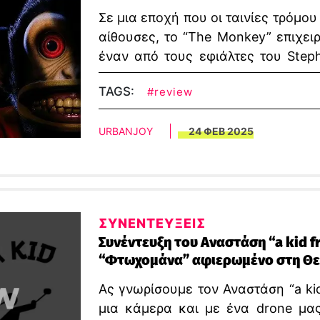
Σε μια εποχή που οι ταινίες τρόμο
αίθουσες, το “The Monkey” επιχει
έναν από τους εφιάλτες του Step
παιχνίδι γίνεται ο καταλύτης για 
TAGS:
#review
μια ταινία που υπόσχεται πολλά αλ
URBANJOY
24 ΦΕΒ 2025
ΣΥΝΕΝΤΕΥΞΕΙΣ
Συνέντευξη του Αναστάση “a kid f
“Φτωχομάνα” αφιερωμένο στη Θ
Ας γνωρίσουμε τον Αναστάση “a ki
μια κάμερα και με ένα drone μα