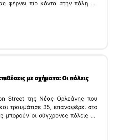
ας φέρνει πιο κόντα στην πόλη με
άνα”
ιθέσεις με οχήματα: Οι πόλεις
on Street της Νέας Ορλεάνης που
και τραυμάτισε 35, επαναφέρει στο
ώς μπορούν οι σύγχρονες πόλεις να
 τους πεζούς από επιθέσεις με
 ένα πολύπλοκο μείγμα σχεδιασμού,