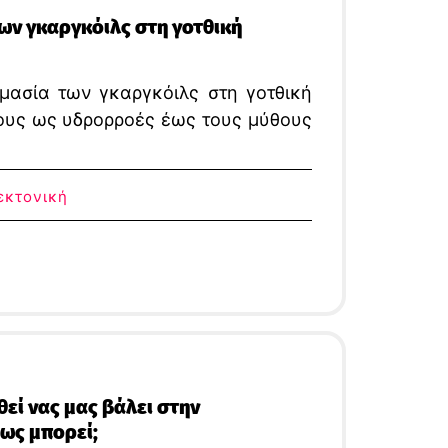
των γκαργκόιλς στη γοτθική
ημασία των γκαργκόιλς στη γοτθική
 τους ως υδρορροές έως τους μύθους
εκτονική
εί νας μας βάλει στην
ως μπορεί;