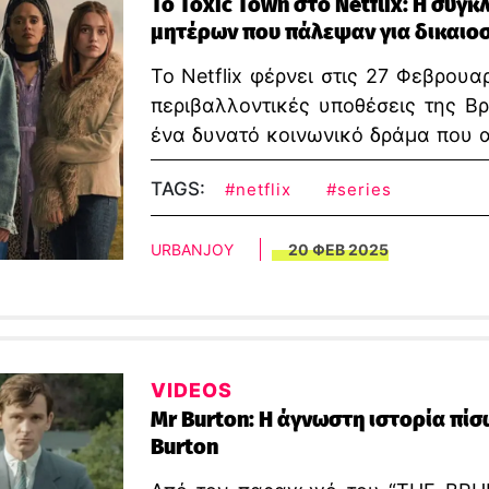
To Toxic Town στο Netflix: Η συγκ
μητέρων που πάλεψαν για δικαιο
Το Netflix φέρνει στις 27 Φεβρουα
περιβαλλοντικές υποθέσεις της Βρ
ένα δυνατό κοινωνικό δράμα που α
αγάπης και τον αγώνα για περιβαλλ
TAGS:
#netflix
#series
URBANJOY
20 ΦΕΒ 2025
VIDEOS
Mr Burton: Η άγνωστη ιστορία πίσ
Burton