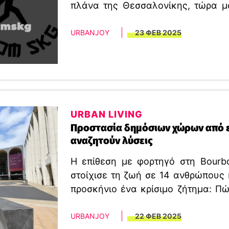
πλάνα της Θεσσαλονίκης, τώρα μ
ένα podcast με το όνομα “Φτωχομ
URBANJOY
23 ΦΕΒ 2025
URBAN LIVING
Προστασία δημόσιων χώρων από επ
αναζητούν λύσεις
Η επίθεση με φορτηγό στη Bourb
στοίχισε τη ζωή σε 14 ανθρώπους 
προσκήνιο ένα κρίσιμο ζήτημα: Π
προστατεύσουν αποτελεσματικά
οχήματα; Η απάντηση κρύβεται σε
URBANJOY
22 ΦΕΒ 2025