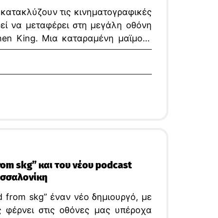
υ κατακλύζουν τις κινηματογραφικές
ρεί να μεταφέρει στη μεγάλη οθόνη
hen King. Μια καταραμένη μαϊμού-
μια σειρά από αιματηρά γεγονότα, σε
λά παραδίδει λίγα.
rom skg” και του νέου podcast
εσσαλονίκη
d from skg” έναν νέο δημιουργό, με
ς φέρνει στις οθόνες μας υπέροχα