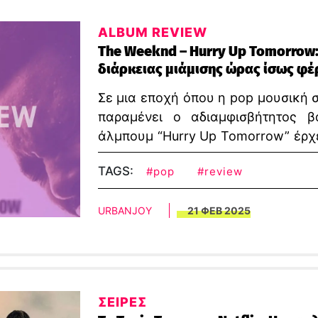
ALBUM REVIEW
The Weeknd – Hurry Up Tomorrow:
διάρκειας μιάμισης ώρας ίσως φέρ
Σε μια εποχή όπου η pop μουσική 
παραμένει ο αδιαμφισβήτητος β
άλμπουμ “Hurry Up Tomorrow” έρχε
μαζί του ερωτήματα για το μέλλο
TAGS:
#pop
#review
καλλιτέχνες της γενιάς μας.
URBANJOY
21 ΦΕΒ 2025
ΣΕΙΡΕΣ