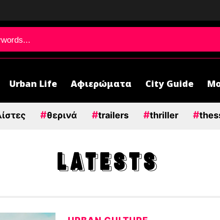
Urban Life
Αφιερώματα
City Guide
Μο
#
#
#
#
λίστες
θερινά
trailers
thriller
thes
LATESTS