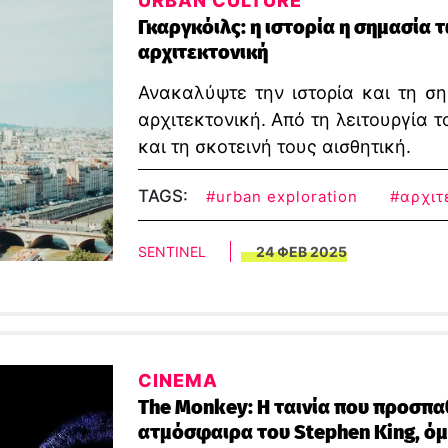
URBAN CULTURE
Γκαργκόιλς: η ιστορία η σημασία 
αρχιτεκτονική
Ανακαλύψτε την ιστορία και τη σ
αρχιτεκτονική. Από τη λειτουργία
και τη σκοτεινή τους αισθητική.
TAGS:
#urban exploration
#αρχιτ
SENTINEL
24 ΦΕΒ 2025
CINEMA
The Monkey: H ταινία που προσπαθ
ατμόσφαιρα του Stephen King, όμ