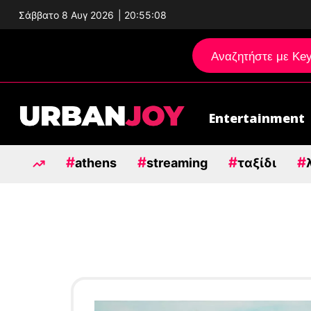
Σάββατο 8 Αυγ 2026
|
20:55:09
Entertainment
Μεταπηδήστε
στο
#
#
#
#
περιεχόμενο
athens
streaming
ταξίδι