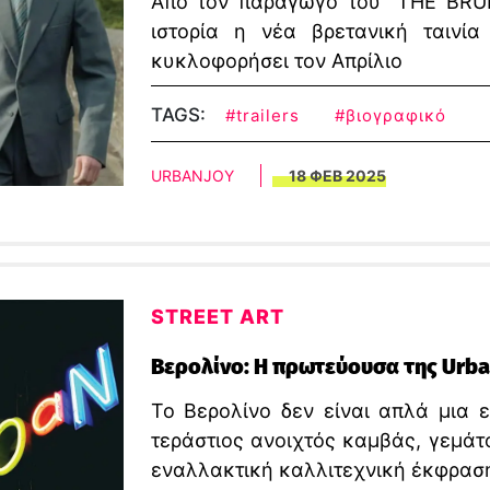
Από τον παραγωγό του “THE BRUR
ιστορία η νέα βρετανική ταινί
κυκλοφορήσει τον Απρίλιο
TAGS:
#trailers
#βιογραφικό
URBANJOY
18 ΦΕΒ 2025
STREET ART
Βερολίνο: Η πρωτεύουσα της Urba
Το Βερολίνο δεν είναι απλά μια 
τεράστιος ανοιχτός καμβάς, γεμάτ
εναλλακτική καλλιτεχνική έκφραση