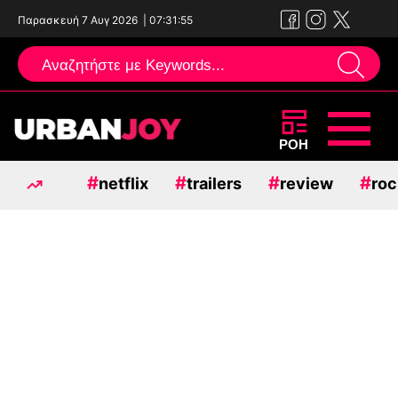
Παρασκευή 7 Αυγ 2026
|
07:31:56
Μεταπηδήστε
ΡΟΗ
στο
#
#
#
#
netflix
trailers
review
roc
περιεχόμενο