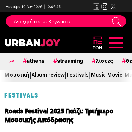
Δευτέρα 10 Αυγ 2026
|
10:06:47
Μεταπηδήστε
ΡΟΗ
στο
#
#
#
#
athens
streaming
λίστες
θε
περιεχόμενο
Μουσική
Album review
Festivals
Music Movie
Mu
|
|
|
|
FESTIVALS
Roads Festival 2025 Γκάζι: Τριήμερο
Μουσικής Απόδρασης