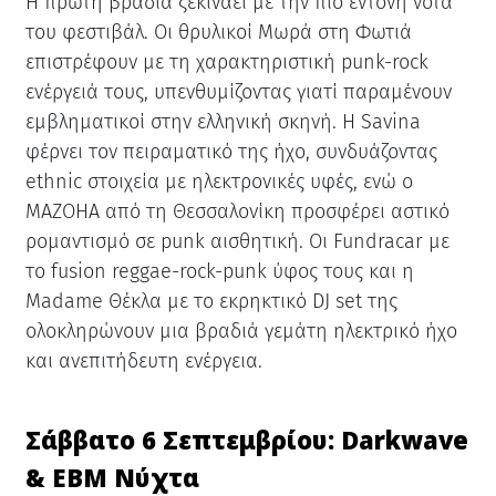
Η πρώτη βραδιά ξεκινάει με την πιο έντονη νότα
του φεστιβάλ. Οι θρυλικοί Μωρά στη Φωτιά
επιστρέφουν με τη χαρακτηριστική punk-rock
ενέργειά τους, υπενθυμίζοντας γιατί παραμένουν
εμβληματικοί στην ελληνική σκηνή. Η Savina
φέρνει τον πειραματικό της ήχο, συνδυάζοντας
ethnic στοιχεία με ηλεκτρονικές υφές, ενώ ο
MAZOHA από τη Θεσσαλονίκη προσφέρει αστικό
ρομαντισμό σε punk αισθητική. Οι Fundracar με
το fusion reggae-rock-punk ύφος τους και η
Madame Θέκλα με το εκρηκτικό DJ set της
ολοκληρώνουν μια βραδιά γεμάτη ηλεκτρικό ήχο
και ανεπιτήδευτη ενέργεια.
Σάββατο 6 Σεπτεμβρίου: Darkwave
& EBM Νύχτα