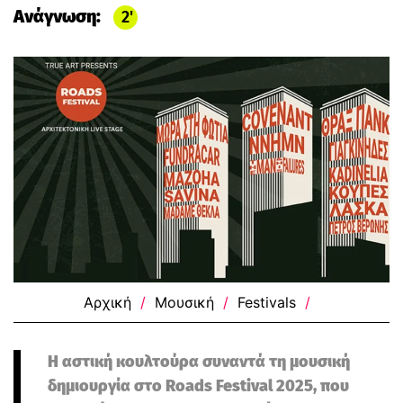
Ανάγνωση:
2
Αρχική
/
Μουσική
/
Festivals
/
Η αστική κουλτούρα συναντά τη μουσική
δημιουργία στο Roads Festival 2025, που