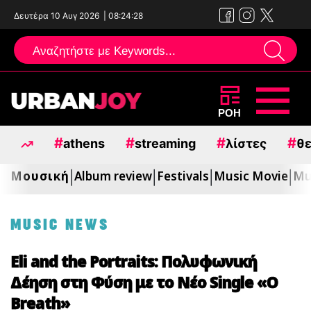
Δευτέρα 10 Αυγ 2026
|
08:24:29
Μεταπηδήστε
ΡΟΗ
στο
#
#
#
#
athens
streaming
λίστες
θε
περιεχόμενο
Μουσική
Album review
Festivals
Music Movie
Mu
|
|
|
|
MUSIC NEWS
Eli and the Portraits: Πολυφωνική
Δέηση στη Φύση με το Νέο Single «O
Breath»