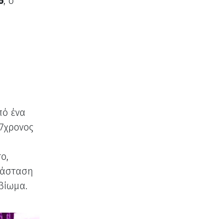
6
, ο
πό ένα
77χρονος
ο,
ράσταση
βίωμα.