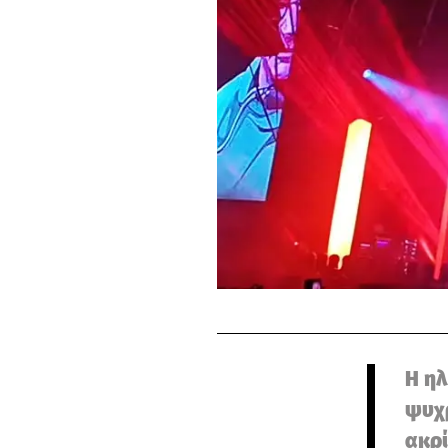
Η ηλ
ψυχρ
ακρί