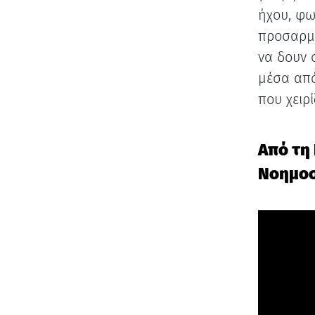
ήχου, φω
προσαρμο
να δουν 
μέσα από
που χειρί
Από τη
Νοημο