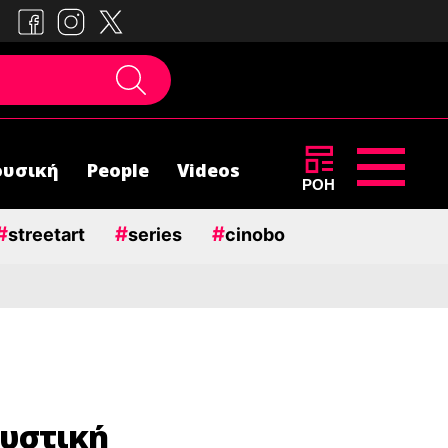
υσική
People
Videos
ΡΟΗ
#
#
#
streetart
series
cinobo
ουστική