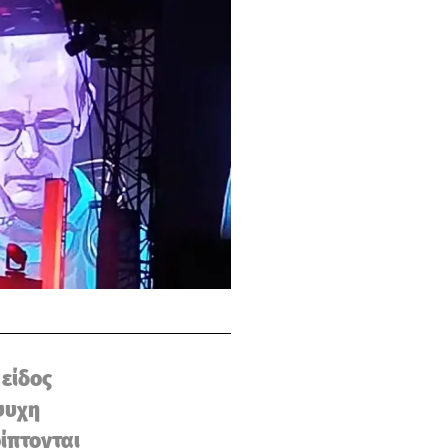
 είδος
ψυχη
ίπτονται