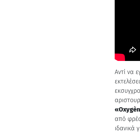
Αντί να 
εκτελέσε
εκσυγχρο
αριστουρ
«Oxygè
από φρέσ
ιδανικά γ