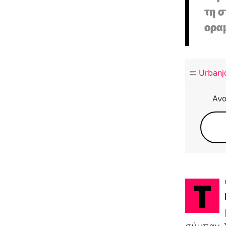
τη σ
οραμ
Urbanj
Ανα