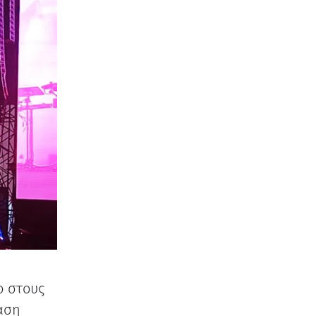
ο στους
ραση