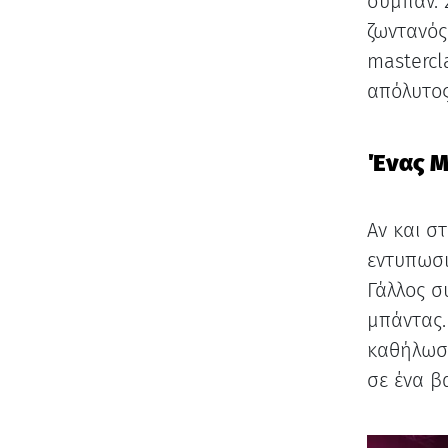
σύμπαν. 
ζωντανό
mastercl
απόλυτος
Ένας Μ
Αν και σ
εντυπωσι
Γάλλος σ
μπάντας.
καθήλωσε
σε ένα β