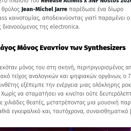
Στο πλαίσιο του
Release Athens x SNF Nostos 202
ς θρύλος
Jean-Michel Jarre
παρέδωσε ένα δίωρο
ass καινοτομίας, αποδεικνύοντας γιατί παραμένει ο
 διανοούμενος της electronica.
άγος Μόνος Εναντίον των Synthesizers
τεκόταν μόνος του στη σκηνή, περιτριγυρισμένος α
ακό τείχος αναλογικών και ψηφιακών οργάνων, ο 
υνθέτης εξέπεμπε την ενέργεια μιας ολόκληρης ροκ
 Χωρίς να σταματήσει να κινείται ούτε δευτερόλεπτ
 χιλιάδες θεατές, μετατρέποντας μια μουσική πα
αθιά εγκεφαλικό και, ταυτόχρονα, συναισθηματικό 