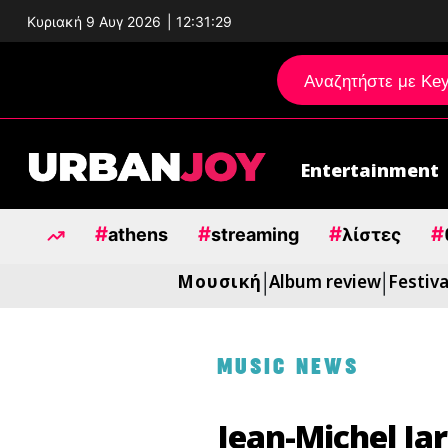
Κυριακή 9 Αυγ 2026
|
12:31:30
Entertainment
Μεταπηδήστε
στο
#
#
#
#
περιεχόμενο
athens
streaming
λίστες
Μουσική
Album review
Festiva
|
|
MUSIC NEWS
Jean-Michel Ja