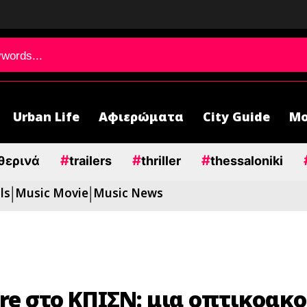
Urban Life
Αφιερώματα
City Guide
Μο
#
#
#
θερινά
trailers
thriller
thessaloniki
ls
Music Movie
Music News
|
|
rre στο ΚΠΙΣΝ: μια oπτικοακ