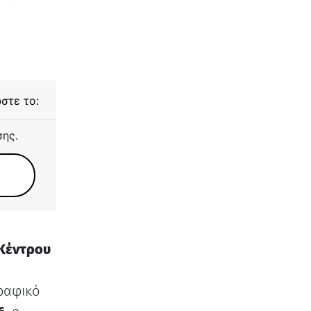
στε το:
σης.
Κέντρου
ραφικό