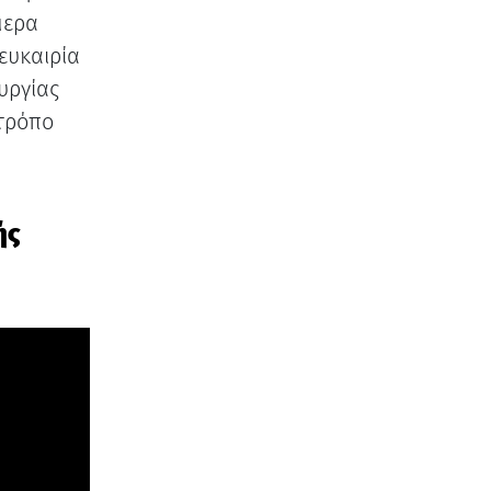
μερα
ευκαιρία
υργίας
 τρόπο
ής