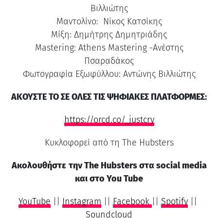
Βιλλιώτης
Μαντολίνο: Νίκος Κατσίκης
Μίξη: Δημήτρης Δημητριάδης
Mastering: Athens Mastering -Ανέστης
Πσαραδάκος
Φωτογραφία Εξωφύλλου: Αντώνης Βιλλιώτης
ΑΚΟΥΣΤΕ ΤΟ ΣΕ ΟΛΕΣ ΤΙΣ ΨΗΦΙΑΚΕΣ ΠΛΑΤΦΟΡΜΕΣ:
https://orcd.co/_justcry
Κυκλοφορεί από τη The Hubsters
Ακολουθήστε
την The Hubsters στα social media
και στο You Tube
YouTube
||
Instagram
||
Facebook
||
Spotify
||
Soundcloud