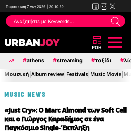
Παρασκευή 7 Αυγ 2026
|
20:11:00
Μεταπηδήστε
ΡΟΗ
στο
#
#
#
#
athens
streaming
ταξίδι
λί
περιεχόμενο
Μουσική
Album review
Festivals
Music Movie
Mu
|
|
|
|
MUSIC NEWS
«Just Cry»: Ο Marc Almond των Soft Cell
και ο Γιώργος Καραδήμος σε ένα
Παγκόσμιο Single-Έκπληξη