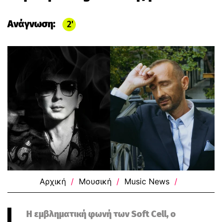
Ανάγνωση:
2
Αρχική
/
Μουσική
/
Music News
/
Η εμβληματική φωνή των Soft Cell, ο