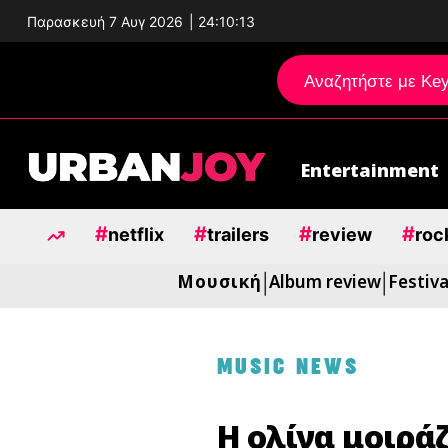
Παρασκευή 7 Αυγ 2026
|
24:10:14
Entertainment
Μεταπηδήστε
στο
#
#
#
#
περιεχόμενο
netflix
trailers
review
roc
Μουσική
Album review
Festiva
|
|
MUSIC NEWS
Η ολίνα μοιράζ