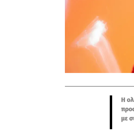
Η ολ
προσ
με 