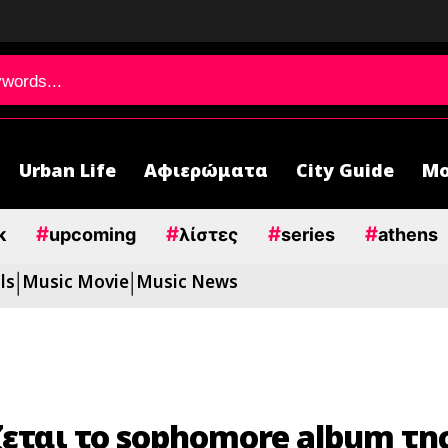
Urban Life
Αφιερώματα
City Guide
Μο
#
#
#
#
k
upcoming
λίστες
series
athens
ls
Music Movie
Music News
|
|
εται το sophomore album της