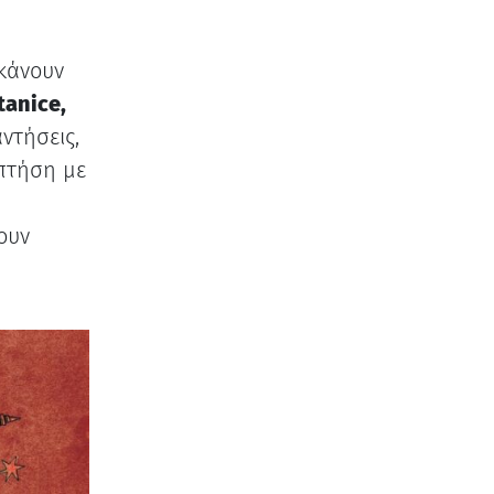
κάνουν
tanice,
ντήσεις,
 πτήση με
ουν