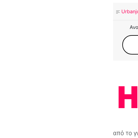
Urbanj
Ανα
από το γ