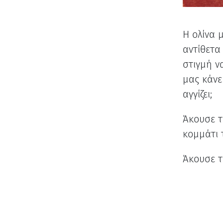
Η ολίνα 
αντίθετα
στιγμή ν
μας κάνε
αγγίζει;
Άκουσε 
κομμάτι
Άκουσε 