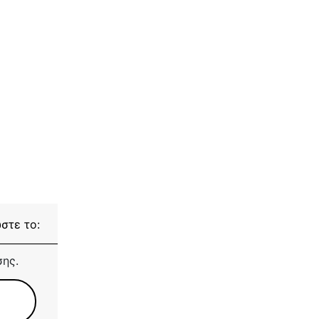
στε το:
σης.