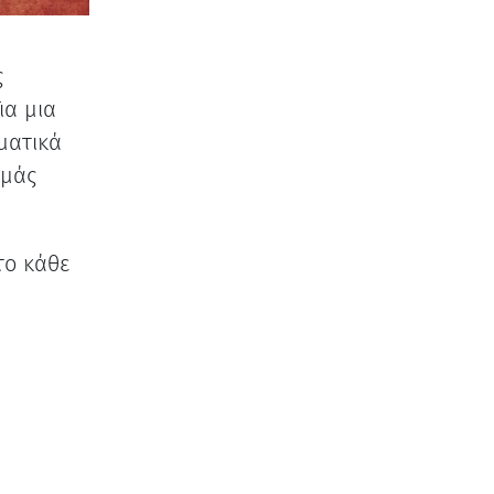
ς
ια μια
ματικά
 μάς
το κάθε