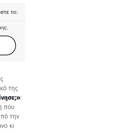
στε το:
σης.
άς
κό της
ίνησε;»
:
ή που
από την
νο κι