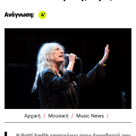
Ανάγνωση:
4
Αρχική
/
Μουσική
/
Music News
/
Η Patti Smith επιστρέφει στον Λυκαβηττό την