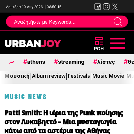
Δευτέρα 10 Αυγ 2026
|
08:50:17
Μεταπηδήστε
ΡΟΗ
στο
#
#
#
#
athens
streaming
λίστες
θε
περιεχόμενο
Μουσική
Album review
Festivals
Music Movie
Mu
|
|
|
|
MUSIC NEWS
Patti Smith: Η ιέρια της Punk ποίησης
στον Λυκαβηττό – Μια μυσταγωγία
κάτω από τα αστέρια της Αθήνας