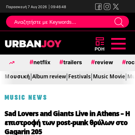
Παρασκευή 7 Αυγ 2026
|
09:46:49
Μεταπηδήστε
ΡΟΗ
στο
#
#
#
#
netflix
trailers
review
roc
περιεχόμενο
Μουσική
Album review
Festivals
Music Movie
Mu
|
|
|
|
MUSIC NEWS
Sad Lovers and Giants Live in Athens – Η
επιστροφή των post-punk θρύλων στο
Gagarin 205