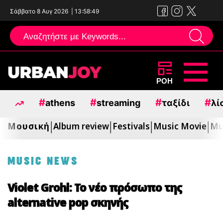
Σάββατο 8 Αυγ 2026
|
13:58:50
Μεταπηδήστε
ΡΟΗ
στο
#
#
#
#
athens
streaming
ταξίδι
λί
περιεχόμενο
Μουσική
Album review
Festivals
Music Movie
Mu
|
|
|
|
MUSIC NEWS
Violet Grohl: Το νέο πρόσωπο της
alternative pop σκηνής