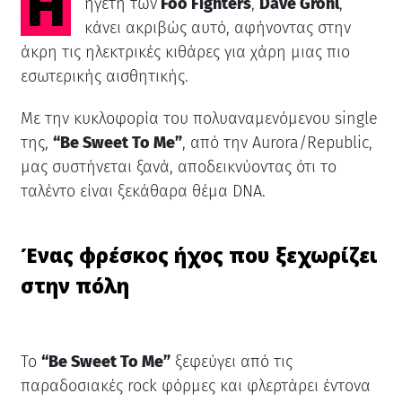
Η
ηγέτη των
Foo Fighters
,
Dave Grohl
,
κάνει ακριβώς αυτό, αφήνοντας στην
άκρη τις ηλεκτρικές κιθάρες για χάρη μιας πιο
εσωτερικής αισθητικής.
Με την κυκλοφορία του πολυαναμενόμενου single
της,
“Be Sweet To Me”
, από την Aurora/Republic,
μας συστήνεται ξανά, αποδεικνύοντας ότι το
ταλέντο είναι ξεκάθαρα θέμα DNA.
Ένας φρέσκος ήχος που ξεχωρίζει
στην πόλη
Το
“Be Sweet To Me”
ξεφεύγει από τις
παραδοσιακές rock φόρμες και φλερτάρει έντονα