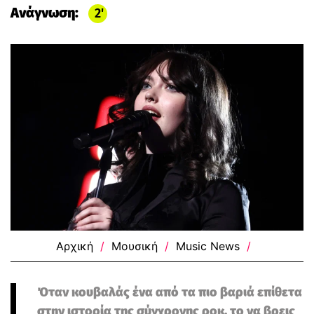
Ανάγνωση:
2
Αρχική
/
Μουσική
/
Music News
/
Όταν κουβαλάς ένα από τα πιο βαριά επίθετα
στην ιστορία της σύγχρονης ροκ, το να βρεις