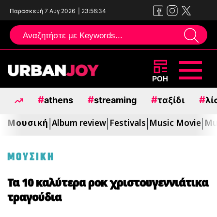
Παρασκευή 7 Αυγ 2026
|
23:56:35
Μεταπηδήστε
ΡΟΗ
στο
#
#
#
#
athens
streaming
ταξίδι
λί
περιεχόμενο
Μουσική
Album review
Festivals
Music Movie
Mu
|
|
|
|
ΜΟΥΣΙΚΗ
Τα 10 καλύτερα ροκ χριστουγεννιάτικα
τραγούδια