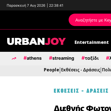
Παρασκευή 7 Αυγ 2026
|
22:38:42
Entertainment
Μεταπηδήστε
στο
#
#
#
#
περιεχόμενο
athens
streaming
ταξίδι
People
Εκθέσεις - Δράσεις
Πολ
|
|
ΕΚΘΕΣΕΙΣ - ΔΡΑΣΕΙΣ
Διεθνής Φωτο