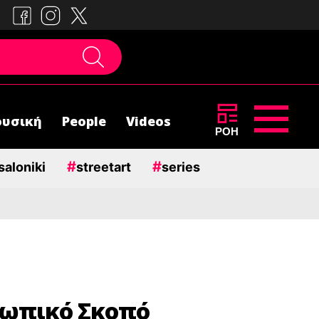
υσική
People
Videos
ΡΟΗ
#
#
saloniki
streetart
series
ρωπικό Σκοπό