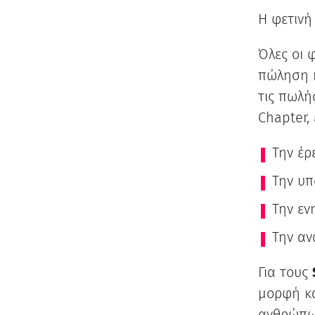
Η φετινή
Όλες οι 
πώληση κ
τις πωλή
Chapter,
Την έρ
Την υπ
Την εν
Την αν
Για τους
μορφή κα
ανθρώπων