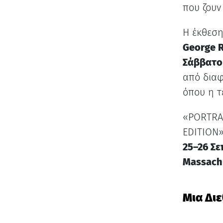
που ζουν
Η έκθεση
George R
Σάββατο 
από διαφ
όπου η τ
«PORTRAI
EDITION
25–26 Σε
Massach
Μια Δι