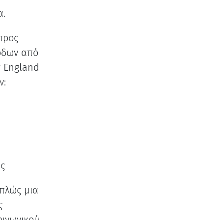
α.
προς
όδων από
w England
ν:
ς
απλώς μια
ς
οινωνικού