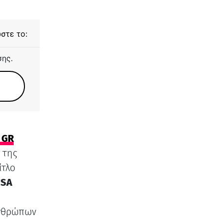
στε το:
σης.
 GR
 της
ίτλο
USA
ανθρώπων