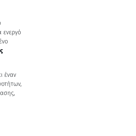
υ
α ενεργό
ένο
ς
ι έναν
νοτήτων,
ασης,