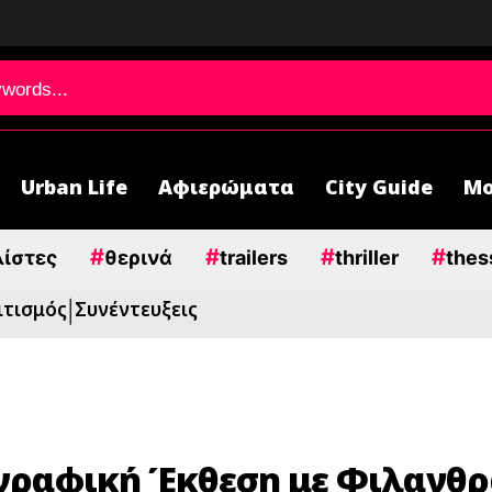
Urban Life
Αφιερώματα
City Guide
Μο
#
#
#
#
λίστες
θερινά
trailers
thriller
thes
ιτισμός
Συνέντευξεις
|
γραφική Έκθεση με Φιλανθ