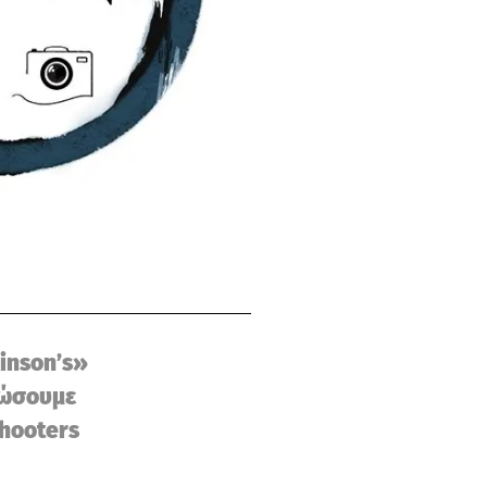
kinson’s»
νώσουμε
hooters