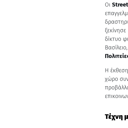
Οι
Stree
επαγγελμ
δραστηρι
ξεκίνησε
δίκτυο φ
Βασίλειο,
Πολιτείε
Η έκθεση 
χώρο συν
προβάλλο
επικοινω
Τέχνη 