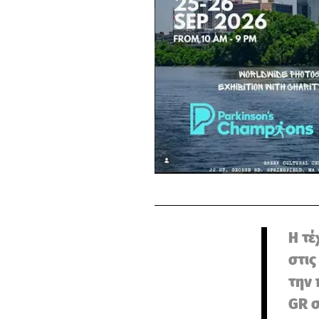
Η τέ
στις
την 
GR σ