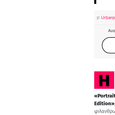
Urbanj
Ανα
«Portrai
Edition»
φιλανθρ