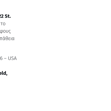
2 St.
 το
φους
σπάθεια
6 – USA
eld,