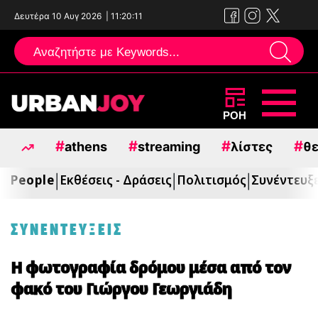
Δευτέρα 10 Αυγ 2026
|
11:20:13
Μεταπηδήστε
ΡΟΗ
στο
#
#
#
#
athens
streaming
λίστες
θε
περιεχόμενο
People
Εκθέσεις - Δράσεις
Πολιτισμός
Συνέντευξε
|
|
|
ΣΥΝΕΝΤΕΥΞΕΙΣ
Η φωτογραφία δρόμου μέσα από τον
φακό του Γιώργου Γεωργιάδη