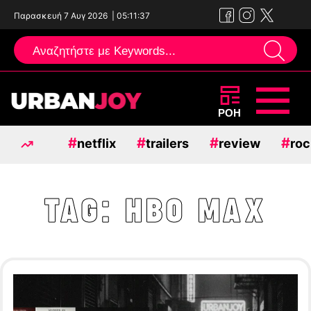
Παρασκευή 7 Αυγ 2026
|
05:11:38
Μεταπηδήστε
ΡΟΗ
στο
#
#
#
#
netflix
trailers
review
roc
περιεχόμενο
TAG:
HBO MAX