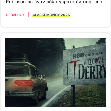
Robinson σε έναν ρόλο γεμάτο ένταση, cringe
χιούμορ και ανατροπές.
URBANJOY
14 ΔΕΚΕΜΒΡΙΟΥ 2025