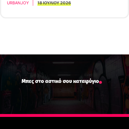
και παραγωγό Nerom.
URBANJOY
18 ΙΟΥΛΙΟΥ 2026
Μπες στο αστικό σου καταφύγιο