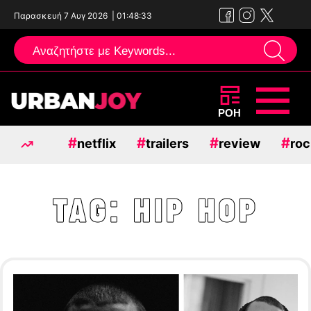
Παρασκευή 7 Αυγ 2026
|
01:48:33
Μεταπηδήστε
ΡΟΗ
στο
#
#
#
#
netflix
trailers
review
roc
περιεχόμενο
TAG:
HIP HOP