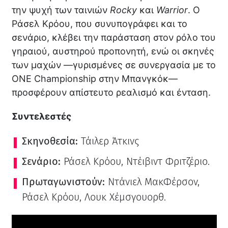
την ψυχή των ταινιών
Rocky
και
Warrior
. Ο
Ράσελ Κρόου, που συνυπογράφει και το
σενάριο, κλέβει την παράσταση στον ρόλο του
γηραιού, αυστηρού προπονητή, ενώ οι σκηνές
των μαχών —γυρισμένες σε συνεργασία με το
ONE Championship στην Μπανγκόκ—
προσφέρουν απίστευτο ρεαλισμό και ένταση.
Συντελεστές
Σκηνοθεσία:
Τάιλερ Άτκινς
Σενάριο:
Ράσελ Κρόου, Ντέιβιντ Φριτζέριο.
Πρωταγωνιστούν:
Ντάνιελ ΜακΦέρσον,
Ράσελ Κρόου, Λουκ Χέμσγουορθ.