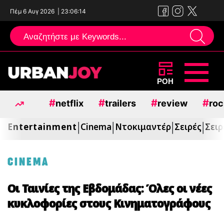
Πέμ 6 Αυγ 2026
|
23:06:16
Μεταπηδήστε
ΡΟΗ
στο
#
#
#
#
netflix
trailers
review
roc
περιεχόμενο
Entertainment
Cinema
Ντοκιμαντέρ
Σειρές
Σειρ
|
|
|
|
CINEMA
Οι Ταινίες της Εβδομάδας: Όλες οι νέες
κυκλοφορίες στους Κινηματογράφους