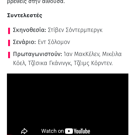
βρεθείς στην αίθουσα.
Συντελεστές
Σκηνοθεσία:
Στίβεν Σόντερμπεργκ
Σενάριο:
Εντ Σόλομον
Πρωταγωνιστούν:
Ίαν ΜακΚέλεν, Μικέιλα
Κόελ, Τζέσικα Γκάνινγκ, Τζέιμς Κόρντεν.