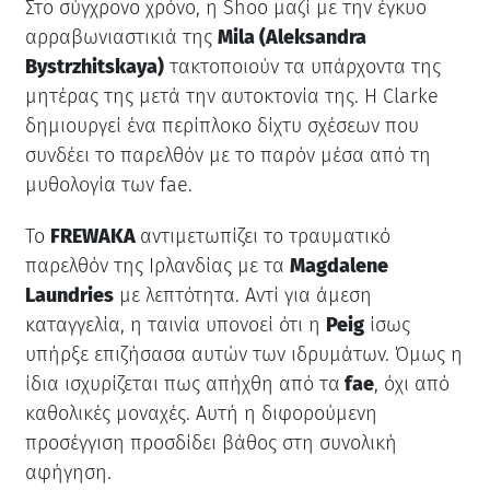
Στο σύγχρονο χρόνο, η Shoo μαζί με την έγκυο
αρραβωνιαστικιά της
Mila (Aleksandra
Bystrzhitskaya)
τακτοποιούν τα υπάρχοντα της
μητέρας της μετά την αυτοκτονία της. Η Clarke
δημιουργεί ένα περίπλοκο δίχτυ σχέσεων που
συνδέει το παρελθόν με το παρόν μέσα από τη
μυθολογία των fae.
Το
FREWAKA
αντιμετωπίζει το τραυματικό
παρελθόν της Ιρλανδίας με τα
Magdalene
Laundries
με λεπτότητα. Αντί για άμεση
καταγγελία, η ταινία υπονοεί ότι η
Peig
ίσως
υπήρξε επιζήσασα αυτών των ιδρυμάτων. Όμως η
ίδια ισχυρίζεται πως απήχθη από τα
fae
, όχι από
καθολικές μοναχές. Αυτή η διφορούμενη
προσέγγιση προσδίδει βάθος στη συνολική
αφήγηση.