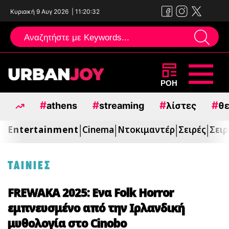
Κυριακή 9 Αυγ 2026
|
11:20:33
Μεταπηδήστε
ΡΟΗ
στο
#
#
#
#
athens
streaming
λίστες
θε
περιεχόμενο
Entertainment
Cinema
Ντοκιμαντέρ
Σειρές
Σειρ
|
|
|
|
ΤΑΙΝΙΕΣ
FREWAKA 2025: Ενα Folk Horror
εμπνευσμένο από την Ιρλανδική
μυθολογία στο Cinobo