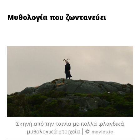
Μυθολογία που ζωντανεύει
Σκηνή από την ταινία με πολλά ιρλανδικά
μυθολογικά στοιχεία |
©
movies.ie