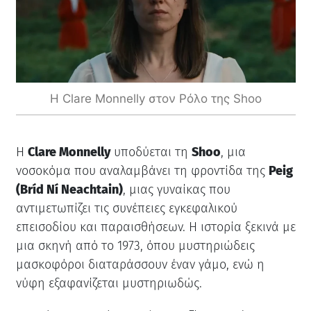
H Clare Monnelly στον Ρόλο της Shoo
Η
Clare Monnelly
υποδύεται τη
Shoo
, μια
νοσοκόμα που αναλαμβάνει τη φροντίδα της
Peig
(Bríd Ní Neachtain)
, μιας γυναίκας που
αντιμετωπίζει τις συνέπειες εγκεφαλικού
επεισοδίου και παραισθήσεων. Η ιστορία ξεκινά με
μια σκηνή από το 1973, όπου μυστηριώδεις
μασκοφόροι διαταράσσουν έναν γάμο, ενώ η
νύφη εξαφανίζεται μυστηριωδώς.