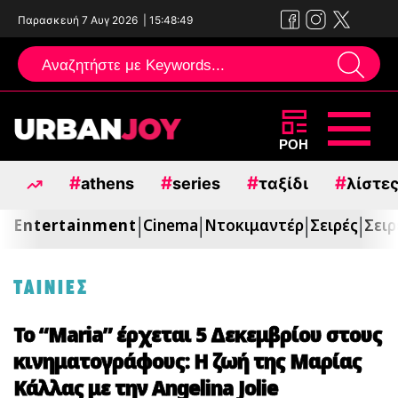
Παρασκευή 7 Αυγ 2026
|
15:48:50
Μεταπηδήστε
ΡΟΗ
στο
#
#
#
#
athens
series
ταξίδι
λίστε
περιεχόμενο
Entertainment
Cinema
Ντοκιμαντέρ
Σειρές
Σειρ
|
|
|
|
ΤΑΙΝΙΕΣ
Το “Maria” έρχεται 5 Δεκεμβρίου στους
κινηματογράφους: Η ζωή της Μαρίας
Κάλλας με την Angelina Jolie