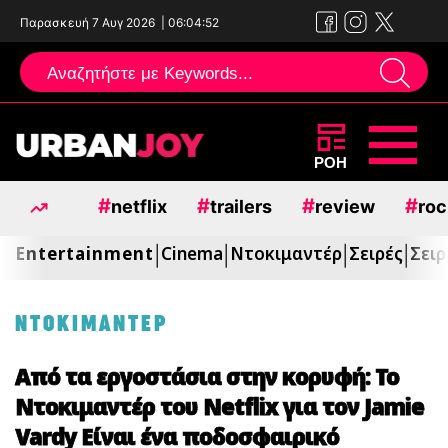
Παρασκευή 7 Αυγ 2026
|
06:04:53
Μεταπηδήστε
ΡΟΗ
στο
#
#
#
#
netflix
trailers
review
roc
περιεχόμενο
Entertainment
Cinema
Ντοκιμαντέρ
Σειρές
Σειρ
|
|
|
|
ΝΤΟΚΙΜΑΝΤΕΡ
Από τα εργοστάσια στην κορυφή: Το
Ντοκιμαντέρ του Netflix για τον Jamie
Vardy Είναι ένα ποδοσφαιρικό