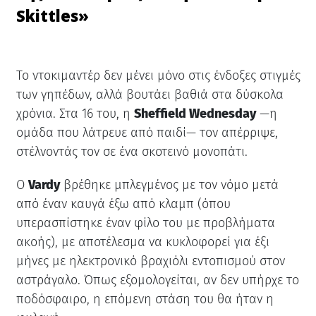
Skittles»
Το ντοκιμαντέρ δεν μένει μόνο στις ένδοξες στιγμές
των γηπέδων, αλλά βουτάει βαθιά στα δύσκολα
χρόνια. Στα 16 του, η
Sheffield Wednesday
—η
ομάδα που λάτρευε από παιδί— τον απέρριψε,
στέλνοντάς τον σε ένα σκοτεινό μονοπάτι.
Ο
Vardy
βρέθηκε μπλεγμένος με τον νόμο μετά
από έναν καυγά έξω από κλαμπ (όπου
υπερασπίστηκε έναν φίλο του με προβλήματα
ακοής), με αποτέλεσμα να κυκλοφορεί για έξι
μήνες με ηλεκτρονικό βραχιόλι εντοπισμού στον
αστράγαλο. Όπως εξομολογείται, αν δεν υπήρχε το
ποδόσφαιρο, η επόμενη στάση του θα ήταν η