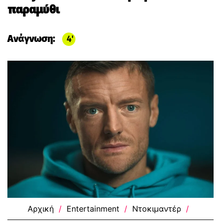
παραμύθι
Ανάγνωση:
4
Αρχική
/
Entertainment
/
Ντοκιμαντέρ
/