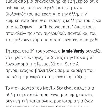
έμαθε από μια σκανδαλοθηρική εφημερίδα ότι ο
άνθρωπος που τον μεγάλωσε δεν ήταν ο
βιολογικός του πατέρας. Από την άλλη, την
κωμική νότα δίνουν οι τέσσερις κολλητοί του φίλοι
από το Σέφιλντ —οι “Inbetweeners” όπως τους
αποκαλεί— που τον ακολουθούν παντού και του
τα «ψέλνουν» χύμα μετά από κάθε κακό παιχνίδι.
Σήμερα, στα 39 του χρόνια, ο
Jamie Vardy
συνεχίζει
να δηλώνει ενεργός, παίζοντας στην Ιταλία για
λογαριασμό της Κρεμονέζε στη Serie A,
αρνούμενος να βάλει τέλος σε μια καριέρα που
μοιάζει με μανιφέστο της εργατικής τάξης.
Το ντοκιμαντέρ του Netflix δεν είναι απλώς μια
αθλητική ανασκόπηση. Είναι μια ωμή, αστεία,
συγκινητική και απόλυτα ροκ ιστορία για έναν