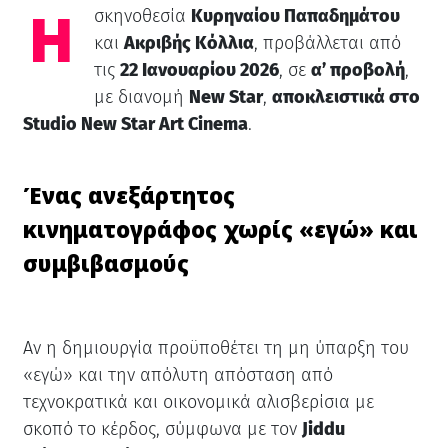
Η
σκηνοθεσία
Κυρηναίου Παπαδημάτου
και
Ακριβής Κόλλια
, προβάλλεται από
τις
22 Ιανουαρίου 2026
, σε
α’ προβολή
,
με διανομή
New Star
,
αποκλειστικά στο
Studio New Star Art Cinema
.
Ένας ανεξάρτητος
κινηματογράφος χωρίς «εγώ» και
συμβιβασμούς
Αν η δημιουργία προϋποθέτει τη μη ύπαρξη του
«εγώ» και την απόλυτη απόσταση από
τεχνοκρατικά και οικονομικά αλισβερίσια με
σκοπό το κέρδος, σύμφωνα με τον
Jiddu