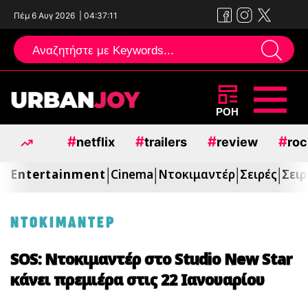
Πέμ 6 Αυγ 2026
|
04:37:13
Μεταπηδήστε
ΡΟΗ
στο
#
#
#
#
netflix
trailers
review
roc
περιεχόμενο
Entertainment
Cinema
Ντοκιμαντέρ
Σειρές
Σειρ
|
|
|
|
ΝΤΟΚΙΜΑΝΤΕΡ
SOS: Ντοκιμαντέρ στο Studio New Star
κάνει πρεμιέρα στις 22 Ιανουαρίου