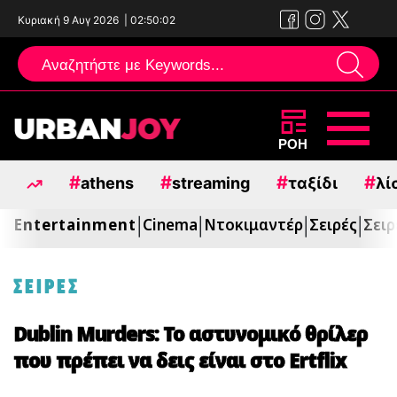
Κυριακή 9 Αυγ 2026
|
02:50:03
Μεταπηδήστε
ΡΟΗ
στο
#
#
#
#
athens
streaming
ταξίδι
λί
περιεχόμενο
Entertainment
Cinema
Ντοκιμαντέρ
Σειρές
Σειρ
|
|
|
|
ΣΕΙΡΕΣ
Dublin Murders: Το αστυνομικό θρίλερ
που πρέπει να δεις είναι στο Ertflix