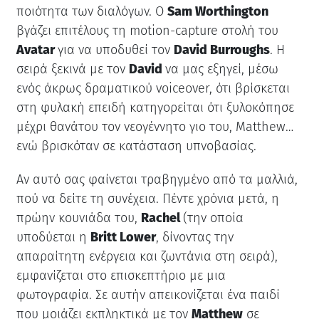
ποιότητα των διαλόγων. Ο
Sam Worthington
βγάζει επιτέλους τη motion-capture στολή του
Avatar
για να υποδυθεί τον
David Burroughs
. Η
σειρά ξεκινά με τον
David
να μας εξηγεί, μέσω
ενός άκρως δραματικού voiceover, ότι βρίσκεται
στη φυλακή επειδή κατηγορείται ότι ξυλοκόπησε
μέχρι θανάτου τον νεογέννητο γιο του, Matthew…
ενώ βρισκόταν σε κατάσταση υπνοβασίας.
Αν αυτό σας φαίνεται τραβηγμένο από τα μαλλιά,
πού να δείτε τη συνέχεια. Πέντε χρόνια μετά, η
πρώην κουνιάδα του,
Rachel
(την οποία
υποδύεται η
Britt Lower
, δίνοντας την
απαραίτητη ενέργεια και ζωντάνια στη σειρά),
εμφανίζεται στο επισκεπτήριο με μια
φωτογραφία. Σε αυτήν απεικονίζεται ένα παιδί
που μοιάζει εκπληκτικά με τον
Matthew
σε