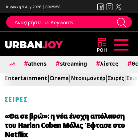
Κυριακή 9 Αυγ 2026
|
09:29:59
Μεταπηδήστε
ΡΟΗ
στο
#
#
#
#
athens
streaming
λίστες
θε
περιεχόμενο
Entertainment
Cinema
Ντοκιμαντέρ
Σειρές
Σειρ
|
|
|
|
ΣΕΙΡΕΣ
«Θα σε βρώ»: η νέα ένοχη απόλαυση
του Harlan Coben Μόλις Έφτασε στο
Netflix