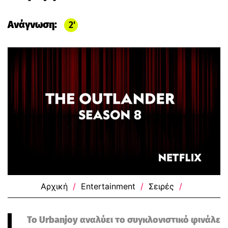
Ανάγνωση:
2
Αρχική
/
Entertainment
/
Σειρές
/
Το Urbanjoy αναλύει το συγκλονιστικό φινάλε