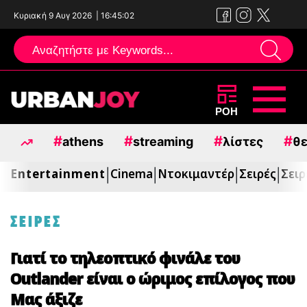
Κυριακή 9 Αυγ 2026
|
16:45:03
Μεταπηδήστε
ΡΟΗ
στο
#
#
#
#
athens
streaming
λίστες
θε
περιεχόμενο
Entertainment
Cinema
Ντοκιμαντέρ
Σειρές
Σειρ
|
|
|
|
ΣΕΙΡΕΣ
Γιατί το τηλεοπτικό φινάλε του
Outlander είναι ο ώριμος επίλογος που
Μας άξιζε