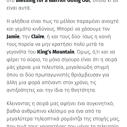
στο
Blessing for a Warrior Going Out
, όποια κι αν
είναι αυτά.
Η αλήθεια είναι πως το μέλλον παραμένει ανοιχτό
και γεμάτο κινδύνους. Μπορεί να χάσουμε τον
Jamie
, την
Claire
, ή και τους δύο· ίσως η κοινή
τους πορεία να μην κρατήσει πολύ μετά τα
γεγονότα του
King’s Mountain
. Όμως, ό,τι και να
φέρει το αύριο, το μόνο σίγουρο είναι ότι η σειρά
μάς χάρισε μια τελευταία, μεγαλειώδη στιγμή
όπου οι δύο πρωταγωνιστές θριάμβευσαν για
άλλη μια φορά απέναντι στον χρόνο, τις
αντιξοότητες και την ίδια τη θνητότητα.
Κλεινοντας η σειρά μας αφήνει ένα συγκινητικό,
βαθιά ανθρώπινο κλείσιμο για ένα από τα
μεγαλύτερα τηλεοπτικά ρομάντζα της εποχής μας,
που τιμά τους χαρακτήρες του μέχρι το τελευταίο