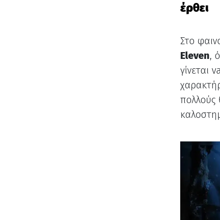
έρθει
Στο φαιν
Eleven
, 
γίνεται v
χαρακτήρ
πολλούς 
καλοστημ