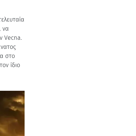
τελευταία
, να
ν Vecna.
άνατος
α στο
τον ίδιο