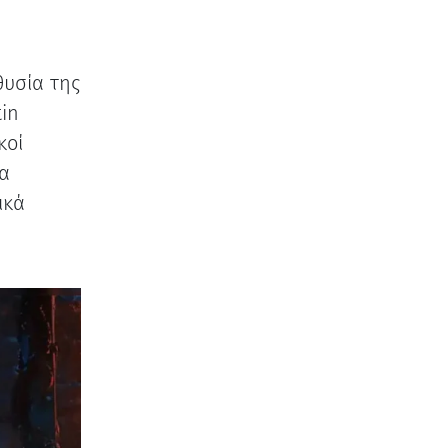
θυσία της
tin
κοί
ια
ικά