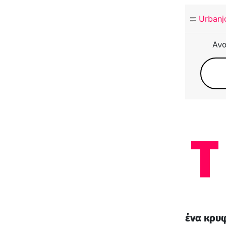
Urbanj
Ανα
Τ
ένα κρυφ