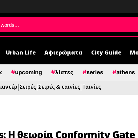
Urban Life
Αφιερώματα
City Guide
Μο
#
#
#
#
k
upcoming
λίστες
series
athens
μαντέρ
Σειρές
Σειρές & ταινίες
Ταινίες
|
|
|
s: Η θεωρία Conformity Gate 