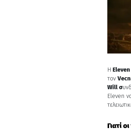
Η
Eleve
τον
Vec
Will σ
υνδ
Eleven ν
τελειωτικ
Γιατί ο