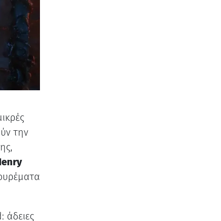
μικρές
ύν την
ης,
Henry
κουρέματα
: άδειες