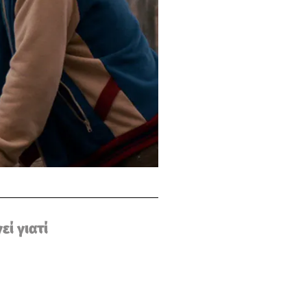
εί γιατί