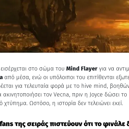
n
εισέρχεται στο σώμα του
Mind Flayer
για να αντι
na
από μέσα, ενώ οι υπόλοιποι του επιτίθενται εξωτ
έεται για τελευταία φορά με το hive mind, βοηθώ
α ακινητοποιήσει τον Vecna, πριν η Joyce δώσει το
ό χτύπημα. Ωστόσο, η ιστορία δεν τελειώνει εκεί.
ι fans της σειράς πιστεύουν ότι το φινάλε 