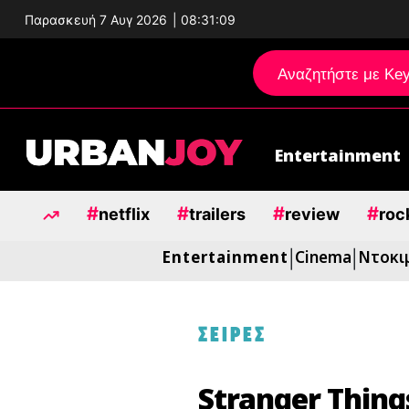
Παρασκευή 7 Αυγ 2026
|
08:31:10
Entertainment
Μεταπηδήστε
στο
#
#
#
#
περιεχόμενο
netflix
trailers
review
roc
Entertainment
Cinema
Ντοκι
|
|
ΣΕΙΡΕΣ
Stranger Thing