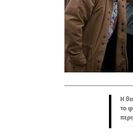
Η θε
το φ
περι