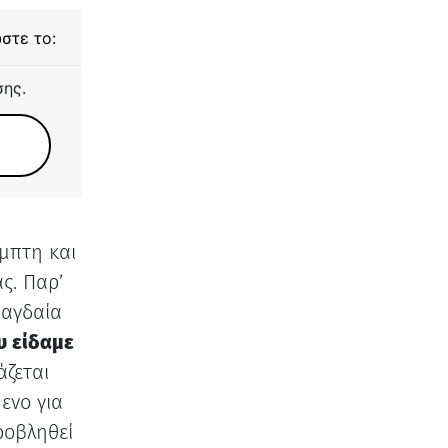
στε το:
σης.
μπτη και
ς. Παρ’
ραγδαία
υ είδαμε
άζεται
ενο για
ροβληθεί