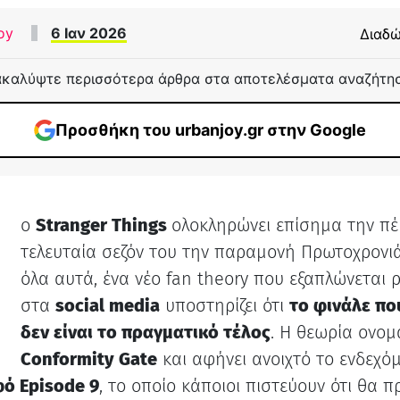
oy
6 Ιαν 2026
Διαδώ
καλύψτε περισσότερα άρθρα στα αποτελέσματα αναζήτη
Προσθήκη του urbanjoy.gr στην Google
ο
Stranger Things
ολοκληρώνει επίσημα την πέ
τελευταία σεζόν του την παραμονή Πρωτοχρονιά
όλα αυτά, ένα νέο fan theory που εξαπλώνεται 
στα
social media
υποστηρίζει ότι
το φινάλε πο
δεν είναι το πραγματικό τέλος
. Η θεωρία ονομ
Conformity Gate
και αφήνει ανοιχτό το ενδεχόμ
ό Episode 9
, το οποίο κάποιοι πιστεύουν ότι θα π