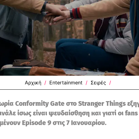
Αρχική
/
Entertainment
/
Σειρές
/
ωρία Conformity Gate στο Stranger Things εξηγ
ινάλε ίσως είναι ψευδαίσθηση και γιατί οι fans
μένουν Episode 9 στις 7 Ιανουαρίου.