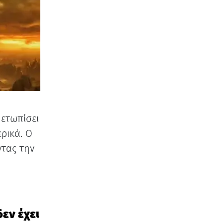
μετωπίσει
ερικά. Ο
ντας την
δεν έχει