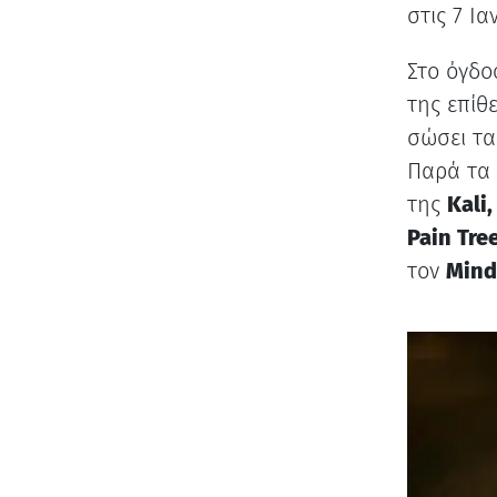
στις 7 Ια
Στο όγδο
της επίθε
σώσει τα
Παρά τα 
της
Kali
Pain Tre
τον
Mind