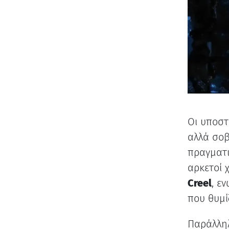
Οι υποστ
αλλά σοβ
πραγματι
αρκετοί 
Creel
, ε
που θυμί
Παράλληλ