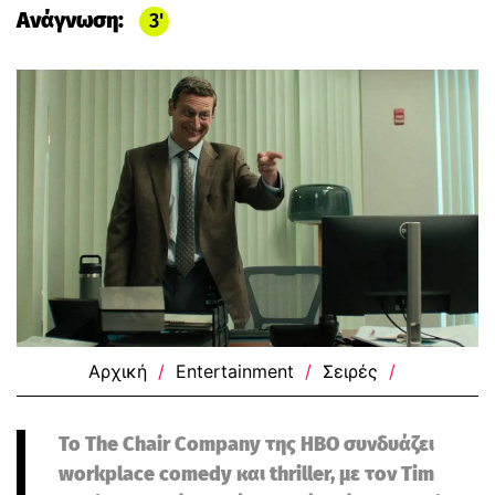
Ανάγνωση:
3
Αρχική
/
Entertainment
/
Σειρές
/
Το The Chair Company της HBO συνδυάζει
workplace comedy και thriller, με τον Tim