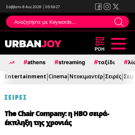
Σάββατο 8 Αυγ 2026
|
05:59:28
Μεταπηδήστε
ΡΟΗ
στο
#
#
#
#
athens
streaming
ταξίδι
λί
περιεχόμενο
Entertainment
Cinema
Ντοκιμαντέρ
Σειρές
Σειρ
|
|
|
|
ΣΕΙΡΕΣ
The Chair Company: η HBO σειρά-
έκπληξη της χρονιάς