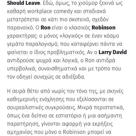
Should Leave
. Εδώ, όμως, το χιούμορ ξεκινά ως
καθαρή workplace comedy και σταδιακά
μετατρέπεται σε κάτι πιο σκοτεινό, σχεδόν
παρανοϊκό. Ο
Ron
είναι ο κλασικός
Robinson
χαρακτήρας: ο μόνος «λογικός» σε έναν κόσμο
γεμάτο παραλογισμό, που καταφέρνει πάντα να
φαίνεται ο ίδιος προβληματικός. Αν ο
Larry David
αντιδρούσε ψυχρά και λογικά, ο Ron αντιδρά
υπερβολικά, συναισθηματικά και με τρόπο που
τον οδηγεί συνεχώς σε αδιέξοδα.
Η σειρά θέτει από νωρίς τον τόνο της, με σκηνές
καθημερινής ενόχλησης που εξελίσσονται σε
σουρεαλιστικές συγκρούσεις. Μικρά περιστατικά,
όπως ένα δείπνο σε εστιατόριο ή μια ασήμαντη
παρατήρηση, γίνονται αφορμή για εκρήξεις
αμηχανίας που μόνο ο Robinson μπορεί να