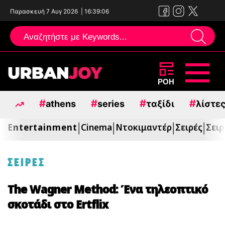
Παρασκευή 7 Αυγ 2026
|
16:39:07
Μεταπηδήστε
ΡΟΗ
στο
#
#
#
#
athens
series
ταξίδι
λίστε
περιεχόμενο
Entertainment
Cinema
Ντοκιμαντέρ
Σειρές
Σειρ
|
|
|
|
ΣΕΙΡΕΣ
The Wagner Method: Ένα τηλεοπτικό
σκοτάδι στο Ertflix