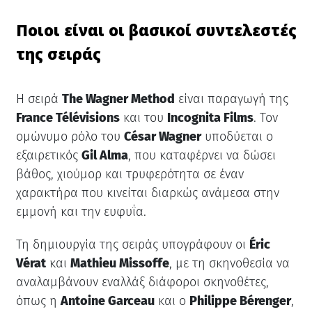
Ποιοι είναι οι βασικοί συντελεστές
της σειράς
Η σειρά
The Wagner Method
είναι παραγωγή της
France Télévisions
και του
Incognita Films
. Τον
ομώνυμο ρόλο του
César Wagner
υποδύεται ο
εξαιρετικός
Gil Alma
, που καταφέρνει να δώσει
βάθος, χιούμορ και τρυφερότητα σε έναν
χαρακτήρα που κινείται διαρκώς ανάμεσα στην
εμμονή και την ευφυΐα.
Τη δημιουργία της σειράς υπογράφουν οι
Éric
Vérat
και
Mathieu Missoffe
, με τη σκηνοθεσία να
αναλαμβάνουν εναλλάξ διάφοροι σκηνοθέτες,
όπως η
Antoine Garceau
και ο
Philippe Bérenger
,