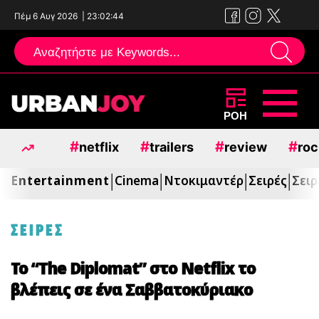
Πέμ 6 Αυγ 2026
|
23:02:46
Μεταπηδήστε
ΡΟΗ
στο
#
#
#
#
netflix
trailers
review
roc
περιεχόμενο
Entertainment
Cinema
Ντοκιμαντέρ
Σειρές
Σειρ
|
|
|
|
ΣΕΙΡΕΣ
Το “The Diplomat” στο Netflix το
βλέπεις σε ένα Σαββατοκύριακο