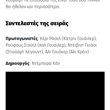
κουράζει τα επεισόδιά της είναι τόσο όσο πολλοί
θα ήθελαν και περισσότερα.
Συντελεστές της σειράς
Πρωταγωνιστές
: Κέρι Ράσελ (Κατρίν Γουάιλερ),
Ρούφους Σιούελ (Χαλ Γουάιλερ), Ντέιβιντ Γκιάσι
(Στιούαρτ Χέιγουντ), Άλι Γουόκερ (Άλι Κρέιν)
Δημιουργός
: Ντέμπορα Κάν