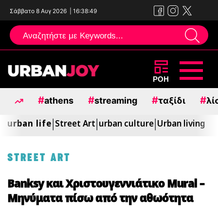
Σάββατο 8 Αυγ 2026
|
16:38:50
Μεταπηδήστε
ΡΟΗ
στο
#
#
#
#
athens
streaming
ταξίδι
λί
περιεχόμενο
urban life
Street Art
urban culture
Urban living
|
|
|
STREET ART
Banksy και Χριστουγεννιάτικο Mural –
Μηνύματα πίσω από την αθωότητα