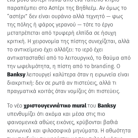
παραπέμπει στο Αστέρι της Βηθλεέμ. Αν όμως το
“αστέρι” δεν είναι ουράνιο αλλά τεχνητό — φως
της πόλης ή φάρος γερανού — τότε το έργο
μετατρέπεται από τρυφερή ελπίδα σε ήσυχη
κριτική. Η χειρονομία της πίστης συνεχίζεται, αλλά
το αντικείμενο έχει αλλάξει: το ιερό έχει
αντικατασταθεί από το λειτουργικό, το θαύμα από
την ωφελιμότητα, η πίστη από το branding. Ο
Banksy
λειτουργεί καλύτερα όταν η ειρωνεία είναι
διακριτική: δεν σε ρωτά αν πιστεύεις, αλλά τι
πραγματικά κοιτάς όταν νομίζεις ότι πιστεύεις.
Το νέο
χριστουγεννιάτικο mural
του
Banksy
υπενθυμίζει ότι ακόμα και μέσα στις πιο
φαινομενικά αθώες εικόνες, κρύβονται βαθιά
κοινωνικά και φιλοσοφικά μηνύματα. Η αθωότητα