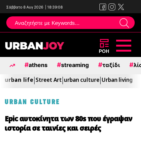
Σάββατο 8 Αυγ 2026
|
18:39:10
Μεταπηδήστε
ΡΟΗ
στο
#
#
#
#
athens
streaming
ταξίδι
λί
περιεχόμενο
urban life
Street Art
urban culture
Urban living
|
|
|
URBAN CULTURE
Epic αυτοκίνητα των 80s που έγραψαν
ιστορία σε ταινίες και σειρές