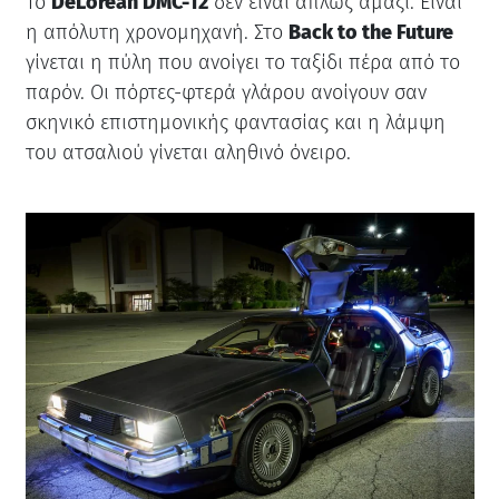
Το
DeLorean DMC-12
δεν είναι απλώς αμάξι. Είναι
η απόλυτη χρονομηχανή. Στο
Back to the Future
γίνεται η πύλη που ανοίγει το ταξίδι πέρα από το
παρόν. Οι πόρτες-φτερά γλάρου ανοίγουν σαν
σκηνικό επιστημονικής φαντασίας και η λάμψη
του ατσαλιού γίνεται αληθινό όνειρο.