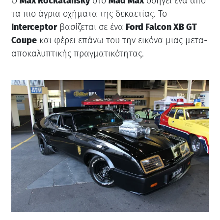
Ο
Max Rockatansky
στο
Mad Max
οδηγεί ένα από
τα πιο άγρια οχήματα της δεκαετίας. Το
Interceptor
βασίζεται σε ένα
Ford Falcon XB GT
Coupe
και φέρει επάνω του την εικόνα μιας μετα-
αποκαλυπτικής πραγματικότητας.