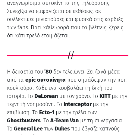
αναγνωρίσιμα αυτοκίνητα της τηλεόρασης.
Συνεχίζει να εμφανίζεται σε εκθέσεις, σε
συλλεκτικές μινιατούρες και φυσικά στις καρδιές
των fans. Γιατί κάθε φορά που το βλέπεις, ξέρεις
ότι κάτι τρελό ετοιμάζεται.
Η δεκαετία του
’80
δεν τελειώνει. Ζει ξανά μέσα
από τα
epic αυτοκίνητα
που σημάδεψαν την ποπ
κουλτούρα. Κάθε ένα κουβαλάει τη δική του
ιστορία. Το
DeLorean
με τον χρόνο. Το
KITT
με την
τεχνητή νοημοσύνη. Το
Interceptor
με την
επιβίωση. Το
Ecto-1
με την τρέλα των
Ghostbusters
. Το
A-Team Van
με τη συνεργασία.
Το
General Lee
των
Dukes
που έβγαζε καπνούς