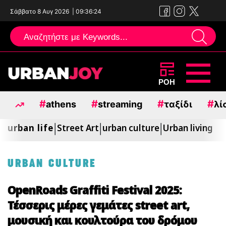
Σάββατο 8 Αυγ 2026
|
09:36:25
Μεταπηδήστε
ΡΟΗ
στο
#
#
#
#
athens
streaming
ταξίδι
λί
περιεχόμενο
urban life
Street Art
urban culture
Urban living
|
|
|
URBAN CULTURE
OpenRoads Graffiti Festival 2025:
Τέσσερις μέρες γεμάτες street art,
μουσική και κουλτούρα του δρόμου