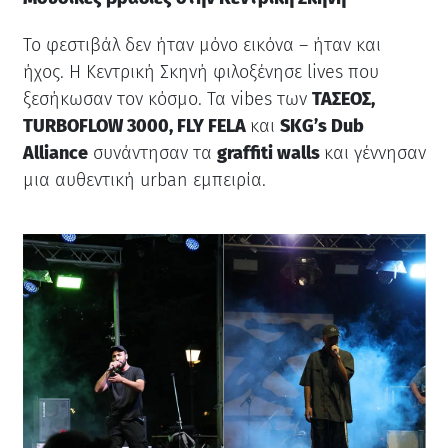
Το φεστιβάλ δεν ήταν μόνο εικόνα – ήταν και
ήχος. Η Κεντρική Σκηνή φιλοξένησε lives που
ξεσήκωσαν τον κόσμο. Τα vibes των
ΤΑΣΕΟΣ,
TURBOFLOW 3000, FLY FELA
και
SKG’s Dub
Alliance
συνάντησαν τα
graffiti walls
και γέννησαν
μια αυθεντική urban εμπειρία.