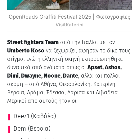
OpenRoads Graffiti Festival 2025 | Φωτογραφίες
VisitKaterini
Street fighters Team
από την Ιταλία, με τον
Umberto Koso
να ξεχωρίζει, άφησαν το δικό τους
στίγμα, ενώ η ελληνική σκηνή εκπροσωπήθηκε
δυναμικά από ονόματα όπως οι
Apset, Ashos,
Dimi, Dwayne, Noone, Dante
, αλλά και πολλοί
ακόμη – από Αθήνα, Θεσσαλονίκη, Κατερίνη,
Βέροια, Δράμα, Έδεσσα, Λάρισα και Λιβαδειά.
Μερικοί από αυτούς ήταν οι:
Dee71 (Καβάλα)
Dem (Βέροια)