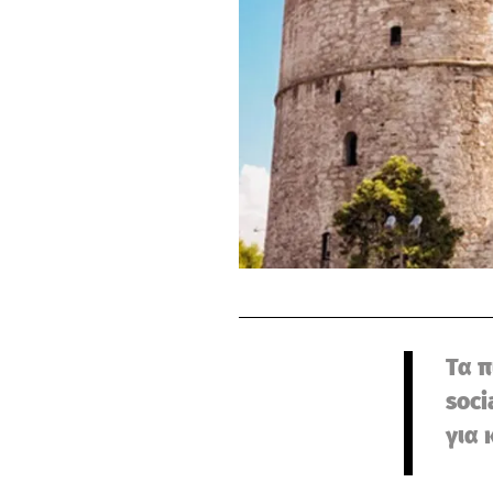
Τα π
soci
για 