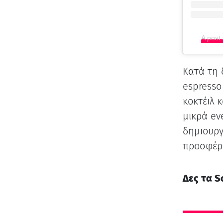
A post
Κατά τη 
espresso
κοκτέιλ κ
μικρά ev
δημιουργ
προσφέρο
Δες τα S