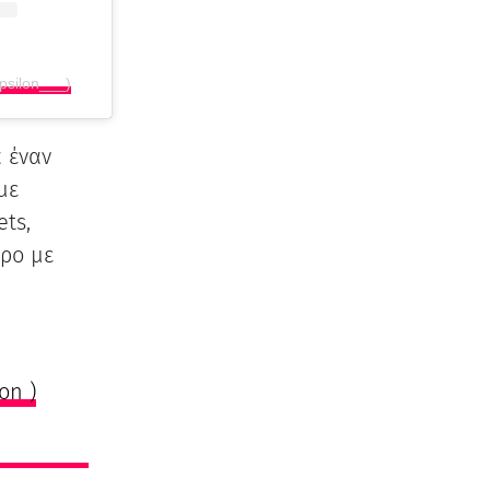
psilon___)
α έναν
με
ets,
ώρο με
on )