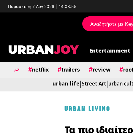
Παρασκευή 7 Αυγ 2026
|
14:08:56
Entertainment
Μεταπηδήστε
στο
#
#
#
#
περιεχόμενο
netflix
trailers
review
roc
urban life
Street Art
urban cul
|
|
URBAN LIVING
Τα πιο ιδιαίτε