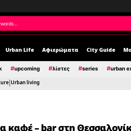
Urban Life
Αφιερώματα
City Guide
Μο
#
#
#
#
k
upcoming
λίστες
series
urban e
ture
Urban living
|
ρα καφέ – bar στη Θεσσαλονίκ