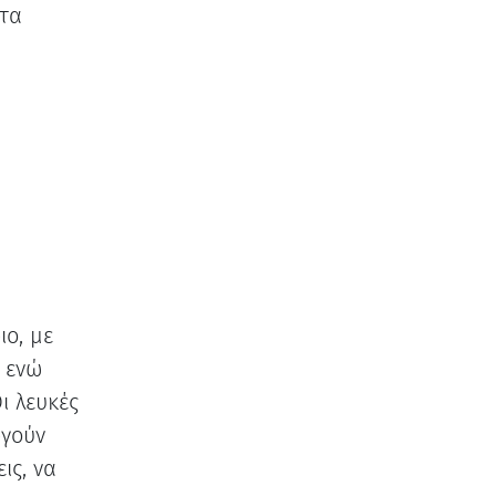
 τα
ιο, με
 ενώ
ι λευκές
ργούν
ις, να