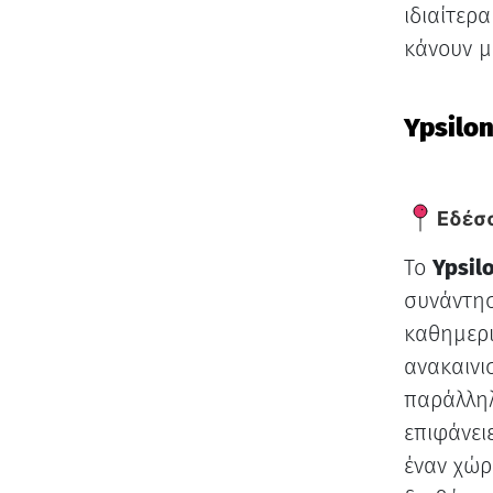
ιδιαίτερ
κάνουν μ
Ypsilon
Εδέσ
Το
Ypsil
συνάντησ
καθημερι
ανακαινι
παράλληλ
επιφάνει
έναν χώρ