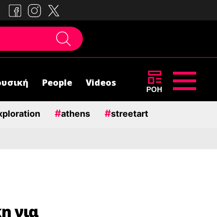
υσική
People
Videos
ΡΟΗ
#
#
xploration
athens
streetart
η για