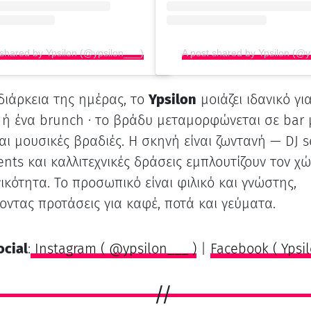
 shared by Ypsilon (@ypsilon___)
A post shared by Ypsilon (@y
διάρκεια της ημέρας, το
Ypsilon
μοιάζει ιδανικό γι
 ή ένα brunch · το βράδυ μεταμορφώνεται σε bar 
αι μουσικές βραδιές. Η σκηνή είναι ζωντανή — DJ s
ents και καλλιτεχνικές δράσεις εμπλουτίζουν τον χ
ικότητα. Το προσωπικό είναι φιλικό και γνώστης,
ντας προτάσεις για καφέ, ποτά και γεύματα.
ocial
:
Instagram ( @ypsilon___ )
|
Facebook ( Ypsil