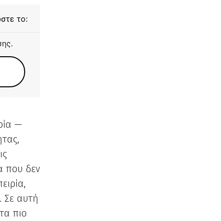
στε το:
σης.
ρία —
ητας,
ις
α που δεν
ειρία,
. Σε αυτή
τα πιο