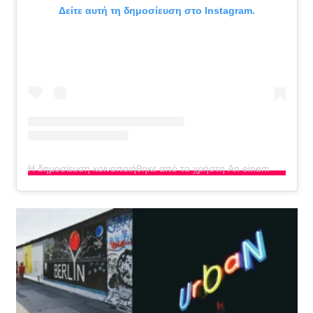
Δείτε αυτή τη δημοσίευση στο Instagram.
Η δημοσίευση κοινοποιήθηκε από το χρήστη An einem Sonntag im August (@an.einem.sonntag.im.august)