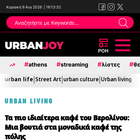
Κυριακή 9 Αυγ 2026
|
16:13:34
Μεταπηδήστε
ΡΟΗ
στο
#
#
#
#
athens
streaming
λίστες
θε
περιεχόμενο
urban life
Street Art
urban culture
Urban living
|
|
|
URBAN LIVING
Τα πιο ιδιαίτερα καφέ του Βερολίνου:
Μια βουτιά στα μοναδικά καφέ της
πόλης