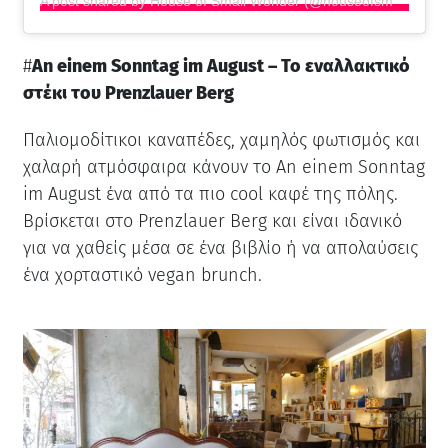
A post shared by House of Small Wonder (@houseofsmallwonder)
#
An einem Sonntag im August – Το εναλλακτικό
στέκι του Prenzlauer Berg
Παλιομοδίτικοι καναπέδες, χαμηλός φωτισμός και
χαλαρή ατμόσφαιρα κάνουν το An einem Sonntag
im August ένα από τα πιο cool καφέ της πόλης.
Βρίσκεται στο Prenzlauer Berg και είναι ιδανικό
για να χαθείς μέσα σε ένα βιβλίο ή να απολαύσεις
ένα χορταστικό vegan brunch.