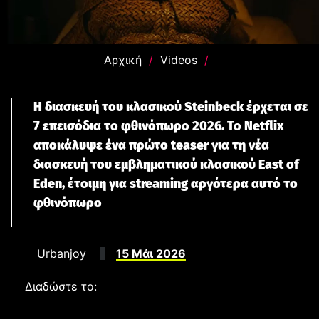
Αρχική
/
Videos
/
Wicker: Η Μαύρη Κωμωδία με την Olivia Colman
έρχεται στους κινηματογράφους δείτε το trailer
Η διασκευή του κλασικού Steinbeck έρχεται σε
CINEMA
7 επεισόδια το φθινόπωρο 2026. Το Netflix
αποκάλυψε ένα πρώτο teaser για τη νέα
διασκευή του εμβληματικού κλασικού East of
Eden, έτοιμη για streaming αργότερα αυτό το
φθινόπωρο
Urbanjoy
15 Μάι 2026
Διαδώστε το:
Neuromancer: Το βιβλίο που γέννησε το cyberpunk
γίνεται επιτέλους σειρά — και το trailer δείχνει ότι