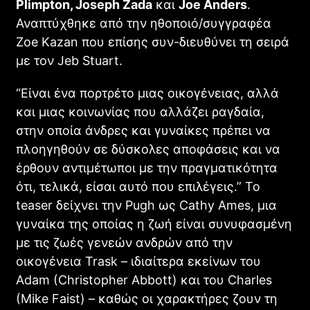
Plimpton, Joseph Zada
και
Joe Anders
.
Αναπτύχθηκε από την ηθοποιό/συγγραφέα
Zoe Kazan που επίσης συν-διευθύνει τη σειρά
με τον Jeb Stuart.
“Είναι ένα πορτρέτο μιας οικογένειας, αλλά
Ebenezer: Ο Johnny Depp Μεταμορφώνεται στον
και μιας κοινωνίας που αλλάζει ραγδαία,
Σκοτεινό Scrooge του Ti West
στην οποία άνδρες και γυναίκες πρέπει να
CINEMA
πλοηγηθούν σε δύσκολες αποφάσεις και να
έρθουν αντιμέτωποι με την πραγματικότητα
ότι, τελικά, είσαι αυτό που επιλέγεις.” Το
teaser δείχνει την Pugh ως Cathy Ames, μια
γυναίκα της οποίας η ζωή είναι συνυφασμένη
με τις ζωές γενεών ανδρών από την
οικογένεια Trask – ιδιαίτερα εκείνων του
Adam (Christopher Abbott) και του Charles
(Mike Faist) – καθώς οι χαρακτήρες ζουν τη