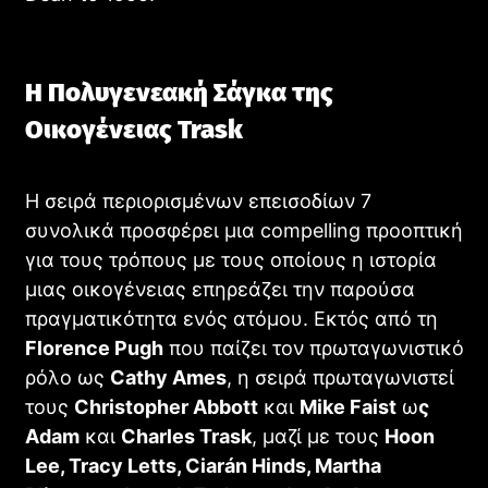
Η Πολυγενεακή Σάγκα της
Οικογένειας Trask
Η σειρά περιορισμένων επεισοδίων 7
συνολικά προσφέρει μια compelling προοπτική
για τους τρόπους με τους οποίους η ιστορία
Blade Runner 2099: Πρώτο Teaser για τη Νέα Sci-Fi
μιας οικογένειας επηρεάζει την παρούσα
Σειρά με τη Michelle Yeoh
πραγματικότητα ενός ατόμου. Εκτός από τη
STREAMING
Florence Pugh
που παίζει τον πρωταγωνιστικό
ρόλο ως
Cathy Ames
, η σειρά πρωταγωνιστεί
τους
Christopher Abbott
και
Mike Faist
ω
ς
Adam
και
Charles Trask
, μαζί με τους
Hoon
Lee, Tracy Letts, Ciarán Hinds, Martha