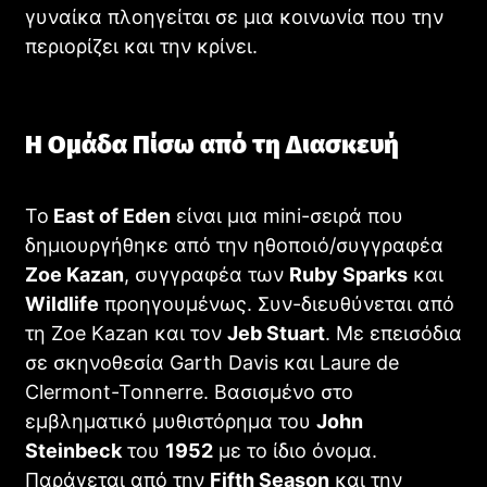
γυναίκα πλοηγείται σε μια κοινωνία που την
περιορίζει και την κρίνει.
Η Ομάδα Πίσω από τη Διασκευή
Το
East of Eden
είναι μια mini-σειρά που
δημιουργήθηκε από την ηθοποιό/συγγραφέα
Zoe Kazan
, συγγραφέα των
Ruby Sparks
και
Wildlife
προηγουμένως. Συν-διευθύνεται από
τη Zoe Kazan και τον
Jeb Stuart
. Με επεισόδια
σε σκηνοθεσία Garth Davis και Laure de
Clermont-Tonnerre. Βασισμένο στο
εμβληματικό μυθιστόρημα του
John
Steinbeck
του
1952
με το ίδιο όνομα.
Παράγεται από την
Fifth Season
και την