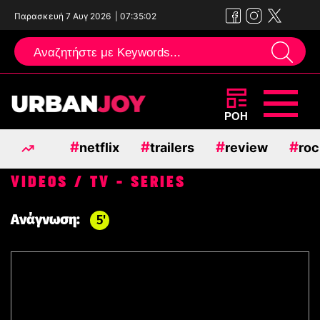
Παρασκευή 7 Αυγ 2026
|
07:35:03
Μεταπηδήστε
ΡΟΗ
στο
#
#
#
#
netflix
trailers
review
roc
περιεχόμενο
VIDEOS / TV - SERIES
Ανάγνωση:
5