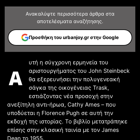
άξιζε η αναμονή
Ανακαλύψτε περισσότερα άρθρα στα
TV - SERIES
αποτελέσματα αναζήτησης.
Προσθήκη του urbanjoy.gr στην Google
υτή η σύγχρονη ερμηνεία του
Α
αριστουργήματος του John Steinbeck
θα εξερευνήσει την πολυγενεακή
σάγκα της οικογένειας Trask,
εστιάζοντας νέα προσοχή στην
ανεξίτηλη αντι-ήρωα, Cathy Ames – που
Resident Evil: Το Πρώτο Teaser Trailer της Νέας
υποδύεται η Florence Pugh σε αυτή την
Ταινίας του Zach Cregger
εκδοχή της ιστορίας. Το βιβλίο μετατράπηκε
CINEMA
επίσης στην κλασική ταινία με τον James
Dean το 1955.