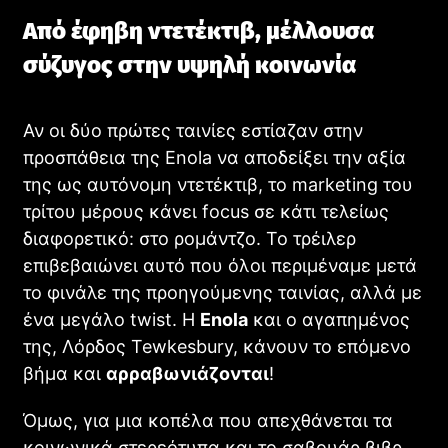
Από έφηβη ντετέκτιβ, μέλλουσα
σύζυγος στην υψηλή κοινωνία
Αν οι δύο πρώτες ταινίες εστίαζαν στην
προσπάθεια της Enola να αποδείξει την αξία
της ως αυτόνομη ντετέκτιβ, το marketing του
τρίτου μέρους κάνει focus σε κάτι τελείως
διαφορετικό: στο ρομάντζο. Το τρέιλερ
Blade Runner 2099: Πρώτο Teaser για τη Νέα Sci-Fi
επιβεβαιώνει αυτό που όλοι περιμέναμε μετά
Σειρά με τη Michelle Yeoh
το φινάλε της προηγούμενης ταινίας, αλλά με
STREAMING
ένα μεγάλο twist. Η
Enola
και ο αγαπημένος
της, Λόρδος Tewkesbury, κάνουν το επόμενο
βήμα και
αρραβωνιάζονται
!
Όμως, για μια κοπέλα που απεχθάνεται τα
κοινωνικά στερεότυπα και το σαβουάρ βιβρ