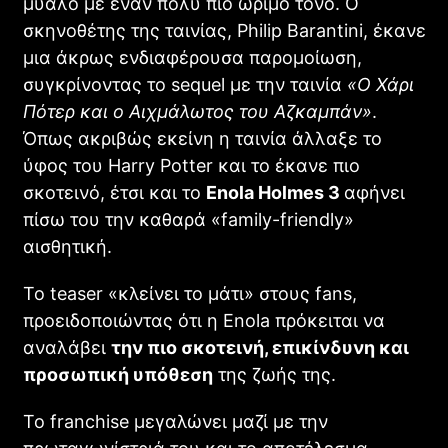
μυαλό με έναν πολύ πιο ώριμο τόνο. Ο
σκηνοθέτης της ταινίας, Philip Barantini, έκανε
μια άκρως ενδιαφέρουσα παρομοίωση,
συγκρίνοντας το sequel με την ταινία
«Ο Χάρι
Πότερ και ο Αιχμάλωτος του Αζκαμπάν»
.
Όπως ακριβώς εκείνη η ταινία άλλαξε το
ύφος του Harry Potter και το έκανε πιο
σκοτεινό, έτσι και το
Enola Holmes 3
αφήνει
πίσω του την καθαρά «family-friendly»
αισθητική.
Το teaser «κλείνει το μάτι» στους fans,
προειδοποιώντας ότι η Enola πρόκειται να
αναλάβει
την πιο σκοτεινή, επικίνδυνη και
προσωπική υπόθεση
της ζωής της.
Το franchise μεγαλώνει μαζί με την