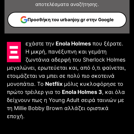
αποτελέσματα αναζήτησης.
άξιζε η αναμονή
TV - SERIES
Προσθήκη του urbanjoy.gr στην Google
Ξεχάστε την
Enola Holmes
που ξέρατε.
Η μικρή, πανέξυπνη και γεμάτη
ζωντάνια αδερφή του Sherlock Holmes
μεγαλώνει, ερωτεύεται και, από ό,τι φαίνεται,
ετοιμάζεται να μπει σε πολύ πιο σκοτεινά
μονοπάτια. Το
Netflix
μόλις κυκλοφόρησε το
πρώτο τρέιλερ για το
Enola Holmes 3
, και όλα
δείχνουν πως η Young Adult σειρά ταινιών με
Resident Evil: Το Πρώτο Teaser Trailer της Νέας
τη Millie Bobby Brown αλλάζει οριστικά
Ταινίας του Zach Cregger
εποχή.
CINEMA