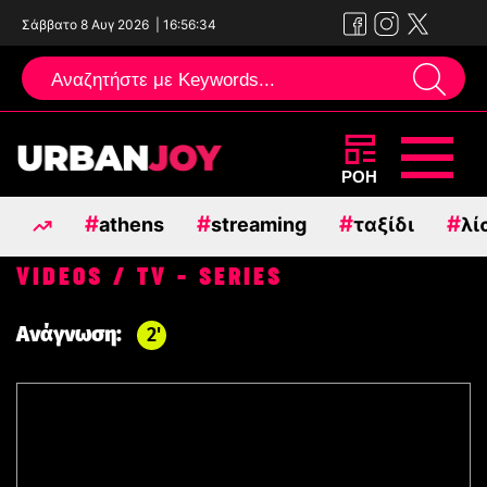
Σάββατο 8 Αυγ 2026
|
16:56:35
Μεταπηδήστε
ΡΟΗ
στο
#
#
#
#
athens
streaming
ταξίδι
λί
περιεχόμενο
VIDEOS / TV - SERIES
Ανάγνωση:
2