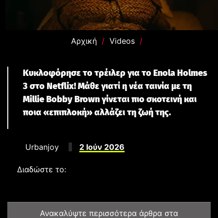
Αρχική
/
Videos
/
Wicker: Η Μαύρη Κωμωδία με την Olivia Colman
έρχεται στους κινηματογράφους δείτε το trailer
Κυκλοφόρησε το τρέιλερ για το Enola Holmes
CINEMA
3 στο Netflix! Μάθε γιατί η νέα ταινία με τη
Millie Bobby Brown γίνεται πιο σκοτεινή και
ποια «επιπλοκή» αλλάζει τη ζωή της.
Urbanjoy
2 Ιούν 2026
Διαδώστε το:
Neuromancer: Το βιβλίο που γέννησε το cyberpunk
Ανακαλύψτε περισσότερα άρθρα στα
γίνεται επιτέλους σειρά — και το trailer δείχνει ότι