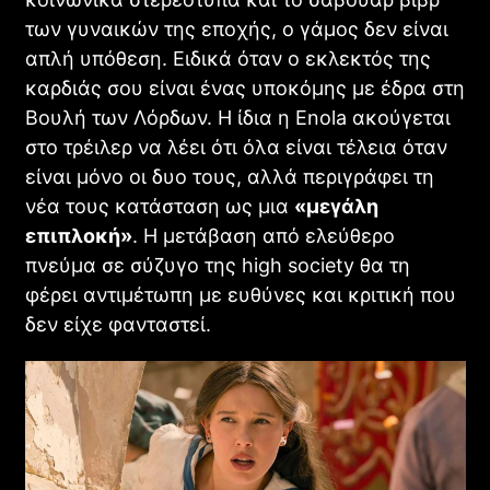
των γυναικών της εποχής, ο γάμος δεν είναι
απλή υπόθεση. Ειδικά όταν ο εκλεκτός της
καρδιάς σου είναι ένας υποκόμης με έδρα στη
Βουλή των Λόρδων. Η ίδια η Enola ακούγεται
στο τρέιλερ να λέει ότι όλα είναι τέλεια όταν
Ebenezer: Ο Johnny Depp Μεταμορφώνεται στον
είναι μόνο οι δυο τους, αλλά περιγράφει τη
Σκοτεινό Scrooge του Ti West
νέα τους κατάσταση ως μια
«μεγάλη
CINEMA
επιπλοκή»
. Η μετάβαση από ελεύθερο
πνεύμα σε σύζυγο της high society θα τη
φέρει αντιμέτωπη με ευθύνες και κριτική που
δεν είχε φανταστεί.