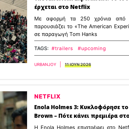
έρχεται στο Netflix
Με αφορμή τα 250 χρόνια από τη
παρουσιάζει το «The American Exper
σε παραγωγή Tom Hanks
TAGS:
#trailers
#upcoming
URBANJOY
11 ΙΟΥΝ 2026
NETFLIX
Enola Holmes 3: Κυκλοφόρησε το 
Brown – Πότε κάνει πρεμιέρα στο
Η Enola Holmes επιστρέφει στο Netf