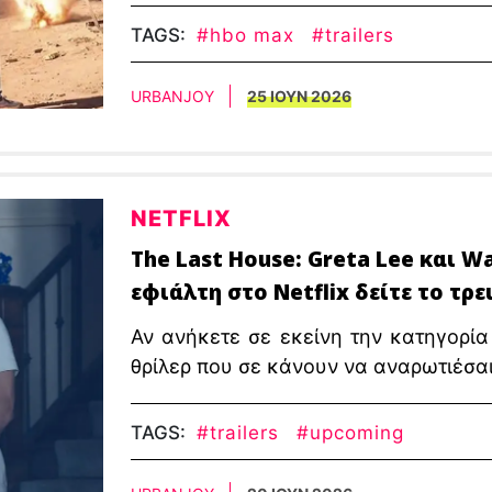
TAGS:
#hbo max
#trailers
URBANJOY
25 ΙΟΥΝ 2026
NETFLIX
The Last House: Greta Lee και W
εφιάλτη στο Netflix δείτε το τρε
Αν ανήκετε σε εκείνη την κατηγορί
θρίλερ που σε κάνουν να αναρωτιέσαι
TAGS:
#trailers
#upcoming