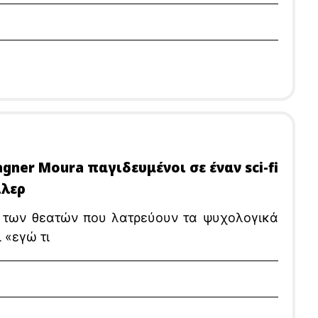
agner Moura παγιδευμένοι σε έναν sci-fi
ιλερ
α των θεατών που λατρεύουν τα ψυχολογικά
 «εγώ τι