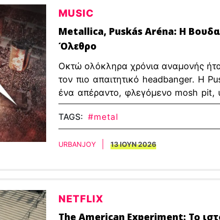
MUSIC
Metallica, Puskás Aréna: Η Βου
Όλεθρο
Οκτώ ολόκληρα χρόνια αναμονής ήταν
τον πιο απαιτητικό headbanger. Η P
ένα απέραντο, φλεγόμενο mosh pit, 
περιοδεία της M72 World Tour.
TAGS:
#metal
URBANJOY
13 ΙΟΥΝ 2026
NETFLIX
The American Experiment: Το ισ