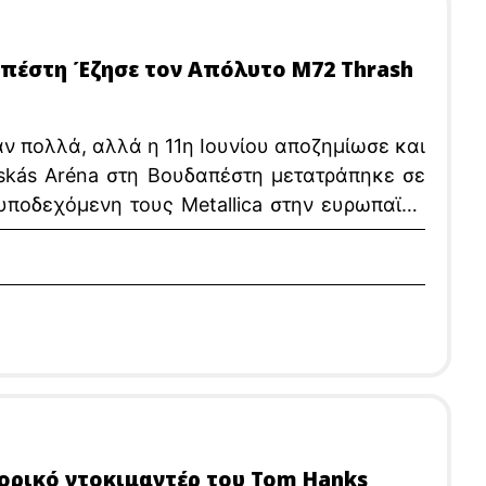
δαπέστη Έζησε τον Απόλυτο M72 Thrash
 πολλά, αλλά η 11η Ιουνίου αποζημίωσε και
uskás Aréna στη Βουδαπέστη μετατράπηκε σε
υποδεχόμενη τους Metallica στην ευρωπαϊκή
τορικό ντοκιμαντέρ του Tom Hanks