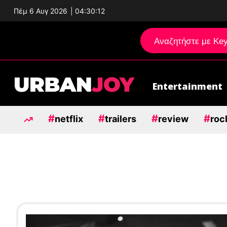
Πέμ 6 Αυγ 2026
|
04:30:13
Entertainment
Μεταπηδήστε
στο
#
#
#
#
περιεχόμενο
netflix
trailers
review
roc