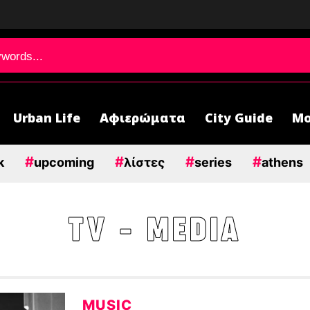
Urban Life
Αφιερώματα
City Guide
Μο
#
#
#
#
k
upcoming
λίστες
series
athens
TV - MEDIA
MUSIC