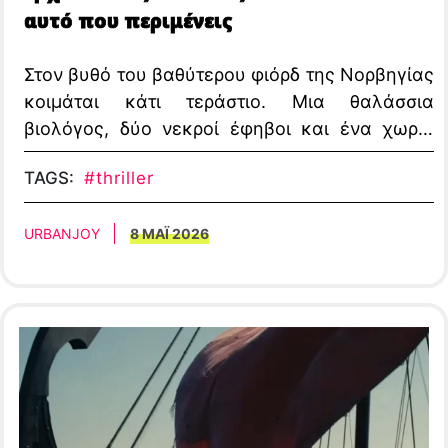
αυτό που περιμένεις
Στον βυθό του βαθύτερου φιόρδ της Νορβηγίας
κοιμάται κάτι τεράστιο. Μια θαλάσσια
βιολόγος, δύο νεκροί έφηβοι και ένα χωριό
δίπλα στο νερό — αυτά είναι τα υλικά του
TAGS:
#thriller
Kraken, της νέας νορβηγικής ταινίας τρόμου
που κυκλοφορεί στις 12 Ιουνίου 2026 στις ΗΠΑ
URBANJOY
8 ΜΑΪ 2026
μέσω Goldwyn Films.