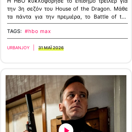
Η HBO κυκλοφόρησε το επίσημο τρέιλερ για
την 3η σεζόν του House of the Dragon. Μάθε
τα πάντα για την πρεμιέρα, το Battle of the
Gullet και το νέο cast.
TAGS:
#hbo max
URBANJOY
31 ΜΑΪ 2026