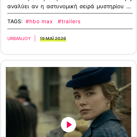
αναλύει αν η αστυνομική σειρά μυστηρίου με
τους Kyle Chandler και Aaron Pierre θα πετύχει.
TAGS:
#hbo max
#trailers
URBANJOY
19 ΜΑΪ 2026