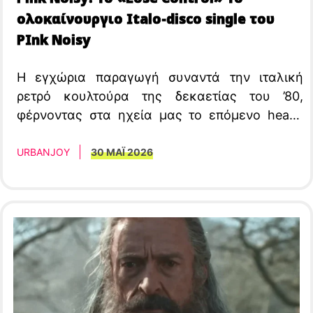
ολοκαίνουργιο Italo-disco single του
PInk Noisy
Η εγχώρια παραγωγή συναντά την ιταλική
ρετρό κουλτούρα της δεκαετίας του ’80,
φέρνοντας στα ηχεία μας το επόμενο heavy
rotation κομμάτι που θα ντύσει τα parties και
τις urban διαδρομές μας.
URBANJOY
30 ΜΑΪ 2026