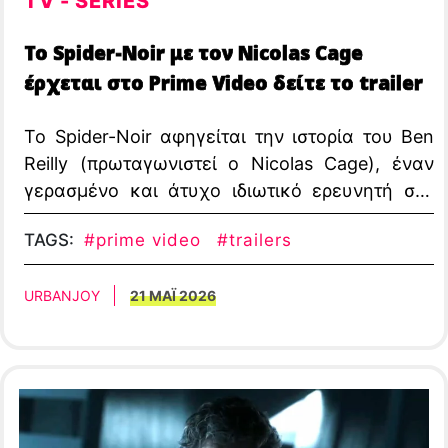
TV - SERIES
Το Spider-Noir με τον Nicolas Cage
έρχεται στο Prime Video δείτε το trailer
Το Spider-Noir αφηγείται την ιστορία του Ben
Reilly (πρωταγωνιστεί ο Nicolas Cage), έναν
γερασμένο και άτυχο ιδιωτικό ερευνητή στη
Νέα Υόρκη του 1930, που αναγκάζεται να
TAGS:
#prime video
#trailers
αντιμετωπίσει την προηγούμενη ζωή του ως ο
μοναδικός superhero της πόλης.
URBANJOY
21 ΜΑΪ 2026