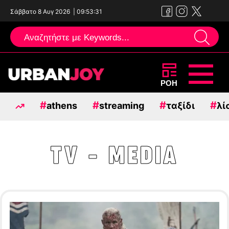
Σάββατο 8 Αυγ 2026
|
09:53:32
Μεταπηδήστε
ΡΟΗ
στο
#
#
#
#
athens
streaming
ταξίδι
λί
περιεχόμενο
TV - MEDIA