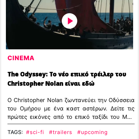
CINEMA
The Odyssey: Το νέο επικό τρέιλερ του
Christopher Nolan είναι εδώ
Ο Christopher Nolan ζωντανεύει την Οδύσσεια
του Ομήρου με ένα καστ αστέρων. Δείτε τις
πρώτες εικόνες από το επικό ταξίδι του Matt
Damon προς την Ιθάκη.
TAGS:
#sci-fi
#trailers
#upcoming