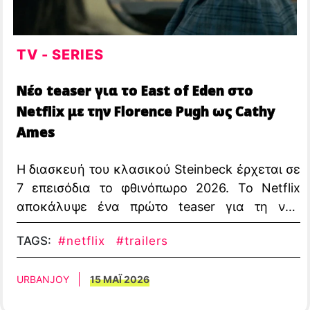
TV - SERIES
Νέο teaser για το East of Eden στο
Netflix με την Florence Pugh ως Cathy
Ames
Η διασκευή του κλασικού Steinbeck έρχεται σε
7 επεισόδια το φθινόπωρο 2026. Το Netflix
αποκάλυψε ένα πρώτο teaser για τη νέα
διασκευή του εμβληματικού κλασικού East of
TAGS:
#netflix
#trailers
Eden, έτοιμη για streaming αργότερα αυτό το
φθινόπωρο
URBANJOY
15 ΜΑΪ 2026