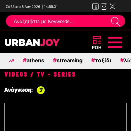
Σάββατο 8 Αυγ 2026
|
14:55:32
Μεταπηδήστε
ΡΟΗ
στο
#
#
#
#
athens
streaming
ταξίδι
λί
περιεχόμενο
VIDEOS / TV - SERIES
Ανάγνωση:
3