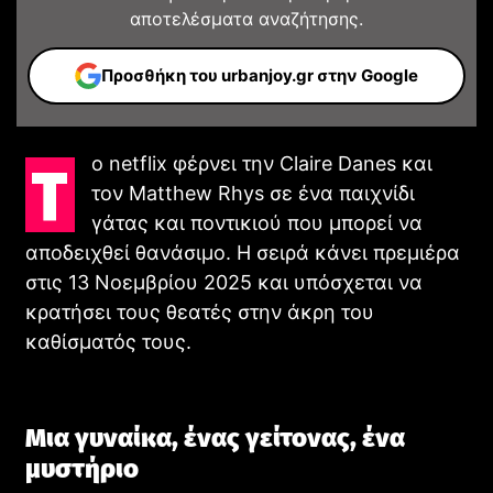
Neuromancer: Το βιβλίο που γέννησε το cyberpunk
αποτελέσματα αναζήτησης.
γίνεται επιτέλους σειρά — και το trailer δείχνει ότι
άξιζε η αναμονή
Προσθήκη του urbanjoy.gr στην Google
TV - SERIES
Το netflix φέρνει την Claire Danes και
τον Matthew Rhys σε ένα παιχνίδι
γάτας και ποντικιού που μπορεί να
αποδειχθεί θανάσιμο. Η σειρά κάνει πρεμιέρα
στις 13 Νοεμβρίου 2025 και υπόσχεται να
κρατήσει τους θεατές στην άκρη του
καθίσματός τους.
Resident Evil: Το Πρώτο Teaser Trailer της Νέας
Μια γυναίκα, ένας γείτονας, ένα
Ταινίας του Zach Cregger
μυστήριο
CINEMA