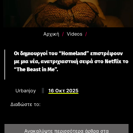
Αρχική
/
Videos
/
Wicker: Η Μαύρη Κωμωδία με την Olivia Colman
έρχεται στους κινηματογράφους δείτε το trailer
Οι δημιουργοί του “Homeland” επιστρέφουν
CINEMA
με μια νέα, ανατριχιαστική σειρά στο Netflix το
“The Beast in Me”.
Urbanjoy
16 Οκτ 2025
Διαδώστε το:
Ανακαλύψτε περισσότερα άρθρα στα