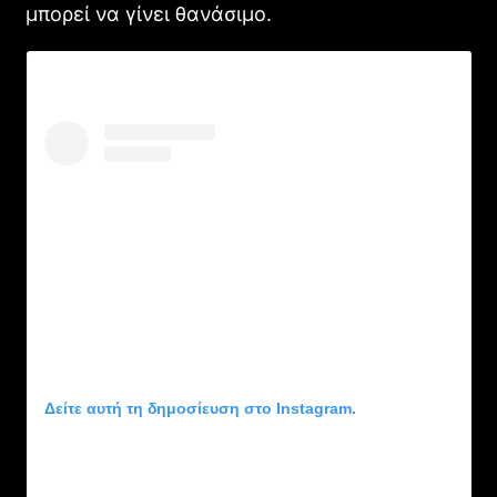
μπορεί να γίνει θανάσιμο.
Ebenezer: Ο Johnny Depp Μεταμορφώνεται στον
Σκοτεινό Scrooge του Ti West
CINEMA
Δείτε αυτή τη δημοσίευση στο Instagram.