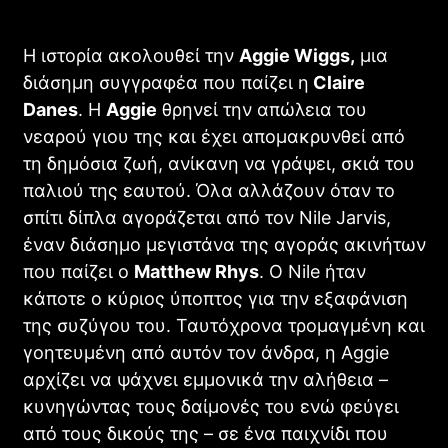
Η ιστορία ακολουθεί την
Aggie Wiggs,
μια
διάσημη συγγραφέα που παίζει η
Claire
Danes
. Η
Aggie
θρηνεί την απώλεια του
νεαρού γιου της και έχει απομακρυνθεί από
τη δημόσια ζωή, ανίκανη να γράψει, σκιά του
παλιού της εαυτού. Όλα αλλάζουν όταν το
σπίτι δίπλα αγοράζεται από τον Nile Jarvis,
έναν διάσημο μεγιστάνα της αγοράς ακινήτων
που παίζει ο
Matthew Rhys
. Ο Nile ήταν
Blade Runner 2099: Πρώτο Teaser για τη Νέα Sci-Fi
κάποτε ο κύριος ύποπτος για την εξαφάνιση
Σειρά με τη Michelle Yeoh
της συζύγου του. Ταυτόχρονα τρομαγμένη και
STREAMING
γοητευμένη από αυτόν τον άνδρα, η Aggie
αρχίζει να ψάχνει εμμονικά την αλήθεια –
κυνηγώντας τους δαίμονές του ενώ φεύγει
από τους δικούς της – σε ένα παιχνίδι που